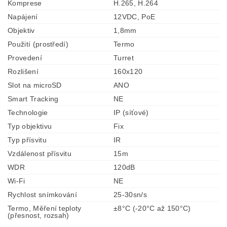
Komprese
H.265, H.264
Napájení
12VDC, PoE
Objektiv
1,8mm
Použití (prostředí)
Termo
Provedení
Turret
Rozlišení
160x120
Slot na microSD
ANO
Smart Tracking
NE
Technologie
IP (síťové)
Typ objektivu
Fix
Typ přísvitu
IR
Vzdálenost přísvitu
15m
WDR
120dB
Wi-Fi
NE
Rychlost snímkování
25-30sn/s
Termo, Měření teploty
±8°C (-20°C až 150°C)
(přesnost, rozsah)