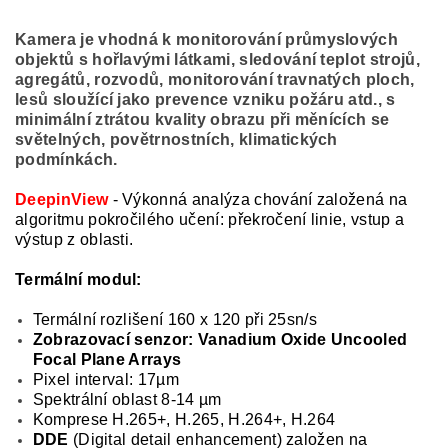
Kamera je vhodná k monitorování průmyslových
objektů s hořlavými látkami, sledování teplot strojů,
agregátů, rozvodů, monitorování travnatých ploch,
lesů sloužící jako prevence vzniku požáru atd., s
minimální ztrátou kvality obrazu při měnících se
světelných, povětrnostních, klimatických
podmínkách.
DeepinView
- Výkonná analýza chování založená na
algoritmu pokročilého učení: překročení linie, vstup a
výstup z oblasti.
Termální modul:
Termální rozlišení 160 x 120 při 25sn/s
Zobrazovací senzor: Vanadium Oxide Uncooled
Focal Plane Arrays
Pixel interval: 17µm
Spektrální oblast 8-14 µm
Komprese H.265+, H.265, H.264+, H.264
DDE
(Digital detail enhancement) založen na