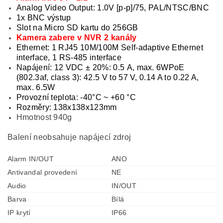
Analog Video Output: 1.0V [p-p]/75, PAL/NTSC/BNC
1x BNC výstup
Slot na Micro SD kartu do 256GB
Kamera zabere v NVR 2 kanály
Ethernet: 1 RJ45 10M/100M Self-adaptive Ethernet
interface, 1 RS-485 interface
Napájení: 12 VDC ± 20%: 0.5 A, max. 6WPoE
(802.3af, class 3): 42.5 V to 57 V, 0.14 A to 0.22 A,
max. 6.5W
Provozní teplota: -40°C ~ +60 °C
Rozměry: 138x138x123mm
Hmotnost 940g
Balení neobsahuje napájecí zdroj
Alarm IN/OUT
ANO
Antivandal provedení
NE
Audio
IN/OUT
Barva
Bílá
IP krytí
IP66