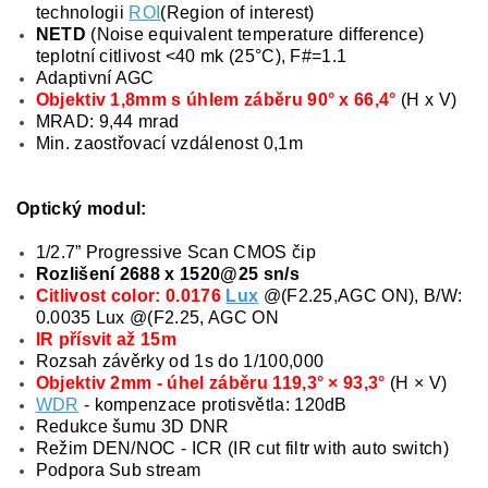
technologii
ROI
(Region of interest)
NETD
(Noise equivalent temperature difference)
teplotní citlivost <40 mk (25°C), F#=1.1
Adaptivní AGC
Objektiv 1,8mm s úhlem záběru 90° x 66,4°
(H x V)
MRAD: 9,44 mrad
Min. zaostřovací vzdálenost 0,1m
Optický modul:
1/2.7” Progressive Scan CMOS čip
Rozlišení 2688 x 1520@25 sn/s
Citlivost color: 0.0176
Lux
@(F2.25,AGC ON), B/W:
0.0035 Lux @(F2.25, AGC ON
IR přísvit až 15m
Rozsah závěrky od 1s do 1/100,000
Objektiv 2mm - úhel záběru 119,3° × 93,3°
(H × V)
WDR
- kompenzace protisvětla: 120dB
Redukce šumu 3D DNR
Režim DEN/NOC - ICR (IR cut filtr with auto switch)
Podpora Sub stream