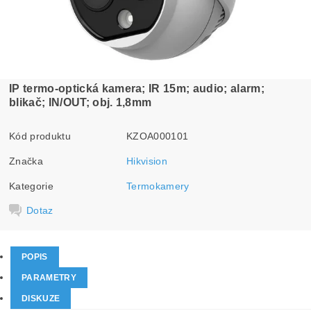
IP termo-optická kamera; IR 15m; audio; alarm;
blikač; IN/OUT; obj. 1,8mm
Kód produktu
KZOA000101
Značka
Hikvision
Kategorie
Termokamery
Dotaz
POPIS
PARAMETRY
DISKUZE