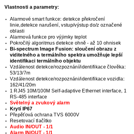
Vlastnosti a parametry:
Alarmové smart funkce: detekce překročení
linie,detekce narušení, vstup/výstup do/z označené
oblasti
Alarmová funkce pro výjimky teplot
Pokročilý algoritmus detekce ohně - až 10 ohnisek
Bi-spectrum Image Fusion: sloučení obrazu z
viditelného a termálního spektra umožňuje lepší
identifikaci termálního objektu
Vzdálenost detekce/rozpoznání/identifikace člověka:
53/13/7m
Vzdálenost detekce/rozpoznáni/identifikace vozidla:
162/41/20m
1 RJ45 10M/100M Self-adaptive Ethernet interface, 1
RS-485 interface
Světelný a zvukový alarm
Krytí IP67
Přepěťová ochrana TVS 6000V
Resetovací tlačítko
Audio IN/OUT - 1/1
Alarm IN/OUT - 1/1