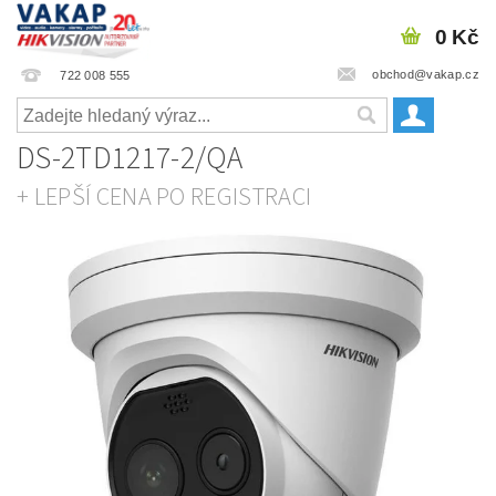
0 Kč
obchod@vakap.cz
722 008 555
DS-2TD1217-2/QA
+ LEPŠÍ CENA PO REGISTRACI