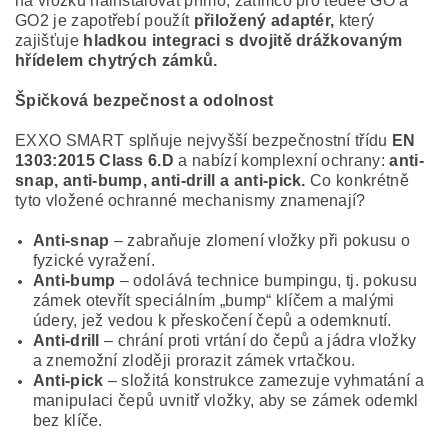
na vložku nainstalovat přímo, zatímco pro tedee GO a
GO2 je zapotřebí použít
přiložený adaptér,
který
zajišťuje
hladkou integraci s dvojitě drážkovaným
hřídelem chytrých zámků.
Špičková bezpečnost a odolnost
EXXO SMART splňuje nejvyšší bezpečnostní třídu
EN
1303:2015 Class 6.D
a nabízí komplexní ochrany:
anti-
snap, anti-bump, anti-drill a anti-pick.
Co konkrétně
tyto vložené ochranné mechanismy znamenají?
Anti-snap
– zabraňuje zlomení vložky při pokusu o
fyzické vyražení.
Anti-bump
– odolává technice bumpingu, tj. pokusu
zámek otevřít speciálním „bump“ klíčem a malými
údery, jež vedou k přeskočení čepů a odemknutí.
Anti-drill
– chrání proti vrtání do čepů a jádra vložky
a znemožní zloději prorazit zámek vrtačkou.
Anti-pick
– složitá konstrukce zamezuje vyhmatání a
manipulaci čepů uvnitř vložky, aby se zámek odemkl
bez klíče.