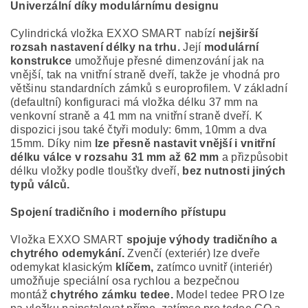
Univerzální díky modulárnímu designu
Cylindrická vložka EXXO SMART nabízí
nejširší
rozsah nastavení délky na trhu.
Její
modulární
konstrukce
umožňuje přesné dimenzování jak na
vnější, tak na vnitřní straně dveří, takže je vhodná pro
většinu standardních zámků s europrofilem. V základní
(defaultní) konfiguraci má vložka délku 37 mm na
venkovní straně a 41 mm na vnitřní straně dveří. K
dispozici jsou také čtyři moduly: 6mm, 10mm a dva
15mm. Díky nim
lze přesně nastavit vnější i vnitřní
délku válce v rozsahu 31 mm až 62 mm
a přizpůsobit
délku vložky podle tloušťky dveří,
bez nutnosti jiných
typů válců.
Spojení tradičního i moderního přístupu
Vložka EXXO SMART
spojuje výhody tradičního a
chytrého odemykání.
Zvenčí (exteriér) lze dveře
odemykat klasickým
klíčem,
zatímco uvnitř (interiér)
umožňuje speciální osa rychlou a bezpečnou
montáž
chytrého zámku tedee.
Model tedee PRO lze