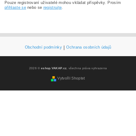
Pouze registrovaní uživatelé mohou vkládat příspěvky. Prosím
přihlaste se
nebo se
registrujte
.
Obchodní podmínky
|
Ochrana osobních údajů
2026 ©
eshop.VAKAP.cz
, všechna práva vyhrazena
Vytvořil Shoptet