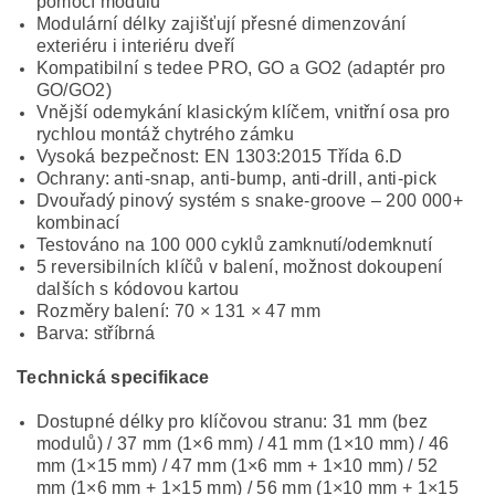
pomocí modulů
Modulární délky zajišťují přesné dimenzování
exteriéru i interiéru dveří
Kompatibilní s tedee PRO, GO a GO2 (adaptér pro
GO/GO2)
Vnější odemykání klasickým klíčem, vnitřní osa pro
rychlou montáž chytrého zámku
Vysoká bezpečnost: EN 1303:2015 Třída 6.D
Ochrany: anti-snap, anti-bump, anti-drill, anti-pick
Dvouřadý pinový systém s snake-groove – 200 000+
kombinací
Testováno na 100 000 cyklů zamknutí/odemknutí
5 reversibilních klíčů v balení, možnost dokoupení
dalších s kódovou kartou
Rozměry balení: 70 × 131 × 47 mm
Barva: stříbrná
Technická specifikace
Dostupné délky pro klíčovou stranu: 31 mm (bez
modulů) / 37 mm (1×6 mm) / 41 mm (1×10 mm) / 46
mm (1×15 mm) / 47 mm (1×6 mm + 1×10 mm) / 52
mm (1×6 mm + 1×15 mm) / 56 mm (1×10 mm + 1×15