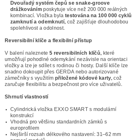
Dvouřadý systém čepů se snake-groove
drážkováním
poskytuje více než 200 000 reálných
kombinací. Vložka byla
testována na 100 000 cyklů
zamknutí a odemknutí,
což zajišťuje dlouhodobou
spolehlivost a odolnost.
Reversibilní klíče a flexibilní přístup
V balení naleznete
5 reversibilních klíčů,
které
umožňují pohodlné odemykání nezávisle na orientaci
vložky a lze je sdílet s rodinou či hosty. Další klíče lze
snadno dokoupit přes GERDA nebo autorizované
zámečníky s využitím
přiložené kódové karty,
což
zaručuje flexibilitu a bezpečnost pro více uživatelů.
Shrnutí vlastností
Cylindrická vložka EXXO SMART s modulární
konstrukcí
Vhodná pro většinu standardních zámků s
europrofilem
Nejširší rozsah délkového nastavení: 31–62 mm