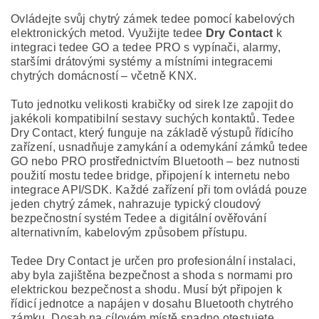
Ovládejte svůj chytrý zámek tedee pomocí kabelových
elektronických metod. Využijte tedee
Dry Contact
k
integraci tedee GO a tedee PRO s vypínači, alarmy,
staršími drátovými systémy a místními integracemi
chytrých domácností – včetně KNX.
Tuto jednotku velikosti krabičky od sirek lze zapojit do
jakékoli kompatibilní sestavy suchých kontaktů. Tedee
Dry Contact, který funguje na základě výstupů řídicího
zařízení, usnadňuje zamykání a odemykání zámků tedee
GO nebo PRO prostřednictvím Bluetooth – bez nutnosti
použití mostu tedee bridge, připojení k internetu nebo
integrace API/SDK. Každé zařízení při tom ovládá pouze
jeden chytrý zámek, nahrazuje typický cloudový
bezpečnostní systém Tedee a digitální ověřování
alternativním, kabelovým způsobem přístupu.
Tedee Dry Contact je určen pro profesionální instalaci,
aby byla zajištěna bezpečnost a shoda s normami pro
elektrickou bezpečnost a shodu. Musí být připojen k
řídicí jednotce a napájen v dosahu Bluetooth chytrého
zámku. Dosah na cílovém místě snadno otestujete