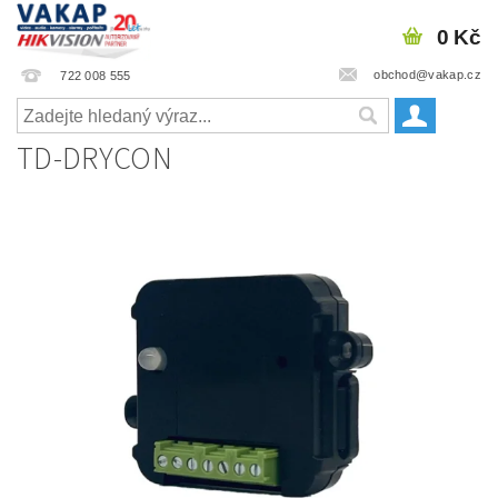
0 Kč
obchod@vakap.cz
722 008 555
TD-DRYCON