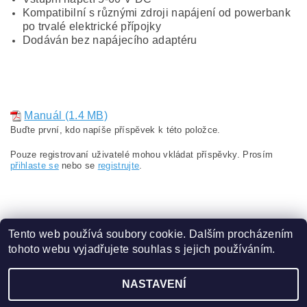
Kompatibilní s různými zdroji napájení od powerbank
po trvalé elektrické přípojky
Dodáván bez napájecího adaptéru
Manuál (1.4 MB)
Buďte první, kdo napíše příspěvek k této položce.
Pouze registrovaní uživatelé mohou vkládat příspěvky. Prosím
přihlaste se
nebo se
registrujte
.
Tento web používá soubory cookie. Dalším procházením
tohoto webu vyjadřujete souhlas s jejich používáním.
Obchodní podmínky
|
Ochrana osobních údajů
NASTAVENÍ
2026 ©
eshop.VAKAP.cz
, všechna práva vyhrazena