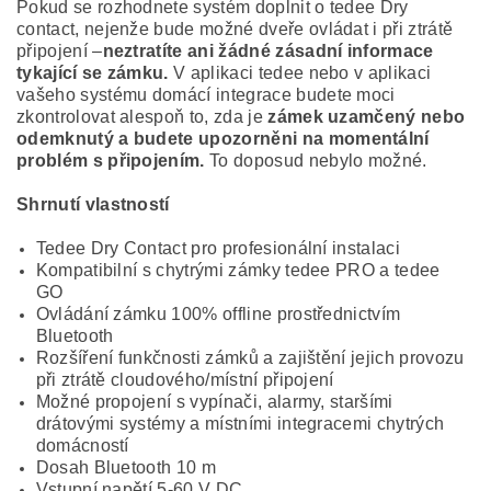
Pokud se rozhodnete systém doplnit o tedee Dry
contact, nejenže bude možné dveře ovládat i při ztrátě
připojení –
neztratíte ani žádné zásadní informace
tykající se zámku.
V aplikaci tedee nebo v aplikaci
vašeho systému domácí integrace budete moci
zkontrolovat alespoň to, zda je
zámek uzamčený nebo
odemknutý a budete upozorněni na momentální
problém s připojením.
To doposud nebylo možné.
Shrnutí vlastností
Tedee Dry Contact pro profesionální instalaci
Kompatibilní s chytrými zámky tedee PRO a tedee
GO
Ovládání zámku 100% offline prostřednictvím
Bluetooth
Rozšíření funkčnosti zámků a zajištění jejich provozu
při ztrátě cloudového/místní připojení
Možné propojení s vypínači, alarmy, staršími
drátovými systémy a místními integracemi chytrých
domácností
Dosah Bluetooth 10 m
Vstupní napětí 5-60 V DC