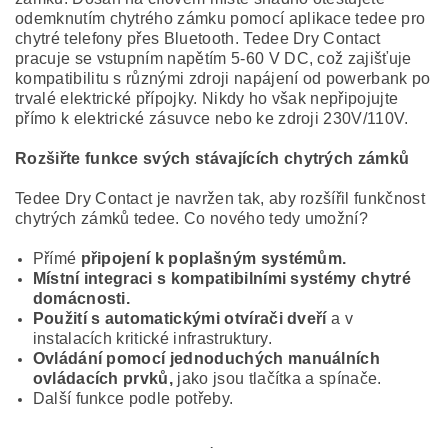
odemknutím chytrého zámku pomocí aplikace tedee pro
chytré telefony přes Bluetooth. Tedee Dry Contact
pracuje se vstupním napětím 5-60 V DC, což zajišťuje
kompatibilitu s různými zdroji napájení od powerbank po
trvalé elektrické přípojky. Nikdy ho však nepřipojujte
přímo k elektrické zásuvce nebo ke zdroji 230V/110V.
Rozšiřte funkce svých stávajících chytrých zámků
Tedee Dry Contact je navržen tak, aby rozšířil funkčnost
chytrých zámků tedee. Co nového tedy umožní?
Přímé
připojení k poplašným systémům.
Místní integraci s kompatibilními systémy chytré
domácnosti.
Použití s automatickými otvírači dveří
a v
instalacích kritické infrastruktury.
Ovládání pomocí jednoduchých manuálních
ovládacích prvků,
jako jsou tlačítka a spínače.
Další funkce podle potřeby.