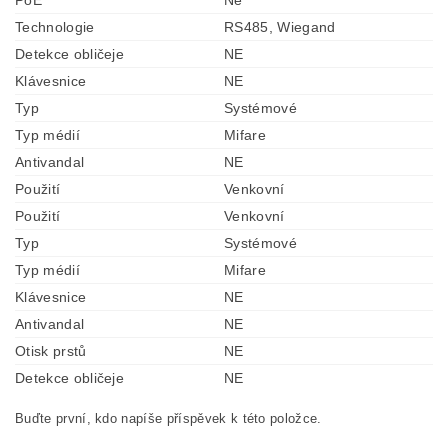
PoE
Ne
Technologie
RS485, Wiegand
Detekce obličeje
NE
Klávesnice
NE
Typ
Systémové
Typ médií
Mifare
Antivandal
NE
Použití
Venkovní
Použití
Venkovní
Typ
Systémové
Typ médií
Mifare
Klávesnice
NE
Antivandal
NE
Otisk prstů
NE
Detekce obličeje
NE
Buďte první, kdo napíše příspěvek k této položce.