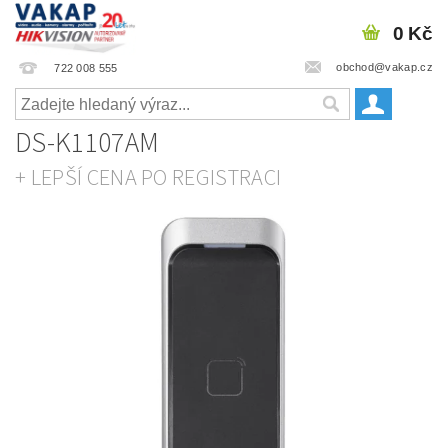
0 Kč
obchod@vakap.cz
722 008 555
DS-K1107AM
+ LEPŠÍ CENA PO REGISTRACI