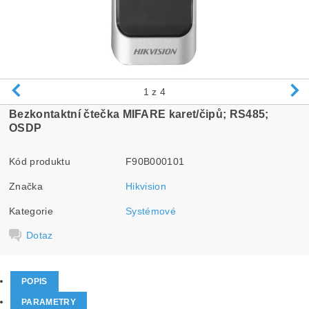
1
z 4
Bezkontaktní čtečka MIFARE karet/čipů; RS485;
OSDP
Kód produktu
F90B000101
Značka
Hikvision
Kategorie
Systémové
Dotaz
POPIS
PARAMETRY