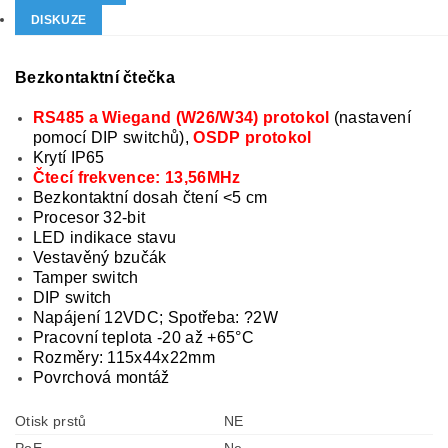
DISKUZE
Bezkontaktní čtečka
RS485 a Wiegand (W26/W34) protokol
(nastavení
pomocí DIP switchů),
OSDP protokol
Krytí IP65
Čtecí frekvence: 13,56MHz
Bezkontaktní dosah čtení <5 cm
Procesor 32-bit
LED indikace stavu
Vestavěný bzučák
Tamper switch
DIP switch
Napájení 12VDC; Spotřeba: ?2W
Pracovní teplota -20 až +65°C
Rozměry: 115x44x22mm
Povrchová montáž
Otisk prstů
NE