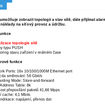
ZE
umožňuje zobrazit topologii a stav sítě, dále přijímat ala
 náklady na síťový provoz a údržbu.
funkce
lizace topologie sítě
my typu PUSH
oring stavu zařízení v reálném čase
rové funkce
rk Ports: 16x 10/100/1000M Ethernet port
ita směrování: 56 Gbit/s
rding Mode: Store-and-forward
Address Table: 8k
ost přeposílání paketů 41,66 Mpps
ní cache: 4,1 Mbits
ndikace: napájení, přenos dat