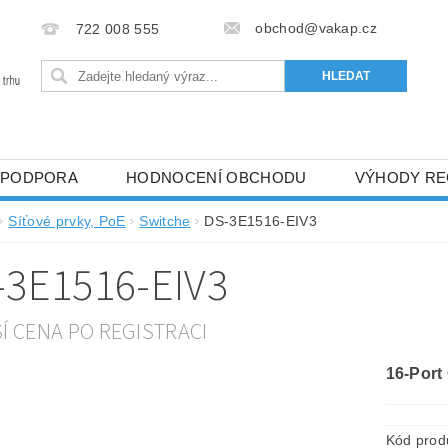
obchod@vakap.cz
722 008 555
PODPORA
HODNOCENÍ OBCHODU
VÝHODY RE
Síťové prvky, PoE
Switche
DS-3E1516-EIV3
-3E1516-EIV3
ŠÍ CENA PO REGISTRACI
16-Port
Kód prod