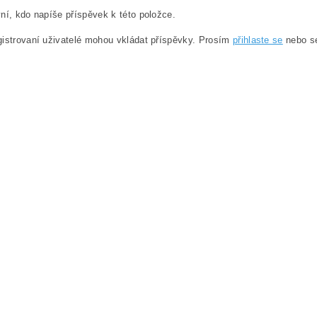
ní, kdo napíše příspěvek k této položce.
istrovaní uživatelé mohou vkládat příspěvky. Prosím
přihlaste se
nebo 