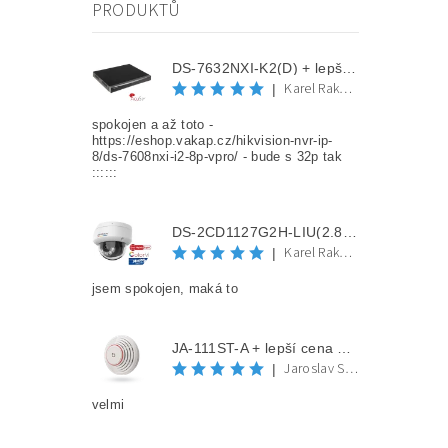
PRODUKTŮ
DS-7632NXI-K2(D) + lepší cena po registraci
Karel Rakovec
|
spokojen a až toto -
https://eshop.vakap.cz/hikvision-nvr-ip-
8/ds-7608nxi-i2-8p-vpro/ - bude s 32p tak
::::::
DS-2CD1127G2H-LIU(2.8mm) + lepší cena po registraci
Karel Rakovec
|
jsem spokojen, maká to
JA-111ST-A + lepší cena po registraci
Jaroslav Spěváček
|
velmi