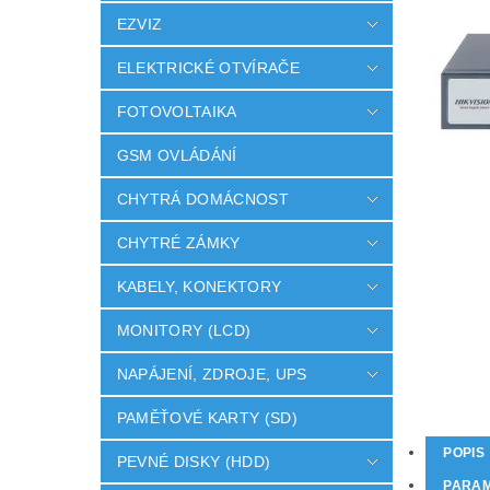
EZVIZ
ELEKTRICKÉ OTVÍRAČE
FOTOVOLTAIKA
GSM OVLÁDÁNÍ
CHYTRÁ DOMÁCNOST
CHYTRÉ ZÁMKY
KABELY, KONEKTORY
MONITORY (LCD)
NAPÁJENÍ, ZDROJE, UPS
PAMĚŤOVÉ KARTY (SD)
POPIS
PEVNÉ DISKY (HDD)
PARA