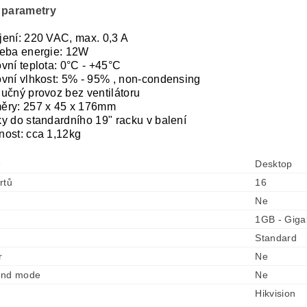
 parametry
ení: 220 VAC, max. 0,3 A
eba energie: 12W
vní teplota: 0°C - +45°C
vní vlhkost: 5% - 95% , non-condensing
učný provoz bez ventilátoru
ěry: 257 x 45 x 176mm
y do standardního 19" racku v balení
ost: cca 1,12kg
e
Desktop
rtů
16
Ne
1GB - Gigab
Standard
r
Ne
end mode
Ne
Hikvision