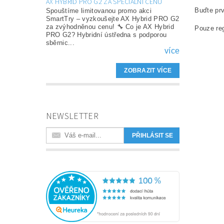
AX HYBRID PRO G2 ZA SPECIÁLNÍ CENU
Buďte prv
Spouštíme limitovanou promo akci
SmartTry – vyzkoušejte AX Hybrid PRO G2
za zvýhodněnou cenu! 🔧 Co je AX Hybrid
Pouze reg
PRO G2? Hybridní ústředna s podporou
sběrnic...
více
ZOBRAZIT VÍCE
NEWSLETTER