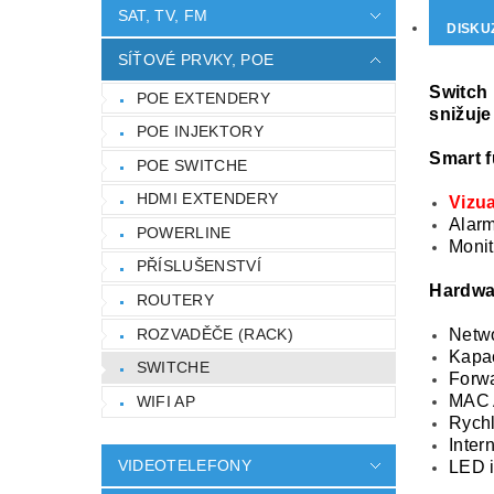
SAT, TV, FM
DISKU
SÍŤOVÉ PRVKY, POE
Switch 
POE EXTENDERY
snižuje
POE INJEKTORY
Smart 
POE SWITCHE
HDMI EXTENDERY
Vizua
Alar
POWERLINE
Monit
PŘÍSLUŠENSTVÍ
Hardwa
ROUTERY
ROZVADĚČE (RACK)
Netwo
Kapac
SWITCHE
Forwa
MAC 
WIFI AP
Rychl
Inter
VIDEOTELEFONY
LED i