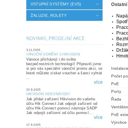
VSTUPNÍ SYSTÉMY (EVS)
Ostatní
ŽALUZIE, ROLETY
Napáj
Spotř
Praco
Praco
NOVINKY, PRODEJNÍ AKCE
Bezhl
Rozm
Držák
3.11.2025
VÁNOČNÍ ODMĚNY S HIKVISION
Hmotn
Vánoce přicházejí i do světa
bezpečnostních technologií! Připravili jsme
Instalac
si pro vás speciální vánoční promo akci, ve
které můžete získat voucher a šanci vyhrát
Počet po
...
více
PoE
22.9.2025
Porty
HIKVISION VIDEONÁVODY
Jak přidat zařízení Hikvision do vašeho
Řada
účtu Hik Connect Jak odpojit zařízení od
Ventiláto
účtu Hik-Connect pomocí nástroje SADP
Jak odpojit zařízení od účtu pomocí...
PoE ext
více
Výrobce
17.8.2025