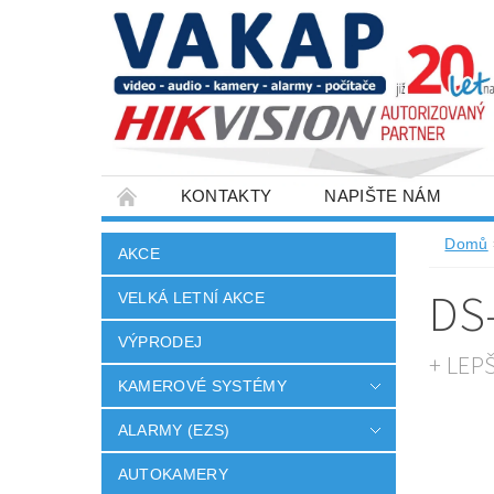
KONTAKTY
NAPIŠTE NÁM
SLOVNÍK POJMŮ
VELKOOBCHOD
Domů
AKCE
DS
VELKÁ LETNÍ AKCE
VÝPRODEJ
+ LEP
KAMEROVÉ SYSTÉMY
ALARMY (EZS)
AUTOKAMERY