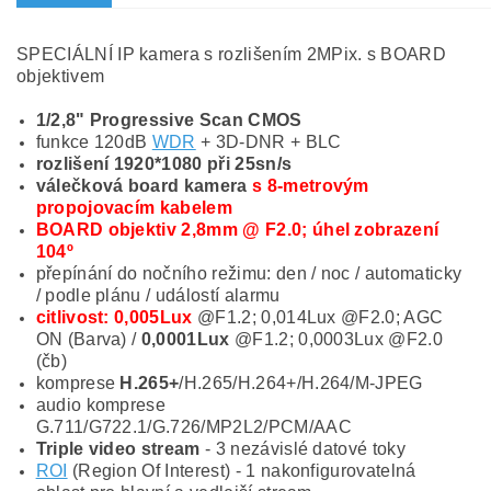
SPECIÁLNÍ IP kamera s rozlišením 2MPix. s BOARD
objektivem
1/2,8" Progressive Scan CMOS
funkce 120dB
WDR
+ 3D-DNR + BLC
rozlišení 1920*1080 při 25sn/s
válečková board kamera
s 8-metrovým
propojovacím kabelem
BOARD objektiv 2,8mm @ F2.0
; úhel zobrazení
104º
přepínání do nočního režimu: den / noc / automaticky
/ podle plánu / událostí alarmu
citlivost: 0,005Lux
@F1.2; 0,014Lux @F2.0; AGC
ON (Barva) /
0,0001Lux
@F1.2; 0,0003Lux @F2.0
(čb)
komprese
H.265+
/H.265/H.264+/H.264/M-JPEG
audio komprese
G.711/G722.1/G.726/MP2L2/PCM/AAC
Triple video stream
- 3 nezávislé datové toky
ROI
(Region Of Interest) - 1 nakonfigurovatelná