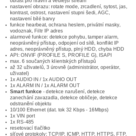
oblast pro hlavní a vedlejší stream
nastavení obrazu: rotate mode, zrcadlení, sytost, jas,
kontrast, ostrost, nastavení stupni šedi, AGC,
nastavení bílé barvy
funkce hearbeat, ochrana heslem, privátní masky,
vodoznak, Filtr IP adres
alarmové funkce: detekce pohybu, tamper alarm,
neoprávněný přístup, odpojení od sítě, konflikt IP
adres, neoprávněný přístup, plný HDD, chyba HDD
API: ONVIF (PROFILE S, PROFILE G), ISAPI
max. 6 součaných klientských přístupů
až 32 uživatelů, 3 úrovně (administrátor, operátor,
uživatel)
1x AUDIO IN / 1x AUDIO OUT
1x ALARM IN / 1x ALARM OUT
Smart funkce
- detekce narušení, detekce
zanechání zavazadla, detekce obličeje, detekce
odstranění objektu
10/100 Ethernet (dat. tok 32 Kbps - 16Mbps)
1x VIN port
1x RS-485
resetovací tlačítko
síťové protokoly: TCP/IP, ICMP, HTTP, HTTPS, FTP,