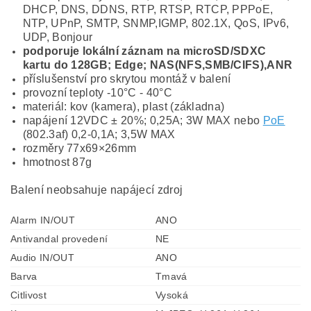
DHCP, DNS, DDNS, RTP, RTSP, RTCP, PPPoE,
NTP, UPnP, SMTP, SNMP,IGMP, 802.1X, QoS, IPv6,
UDP, Bonjour
podporuje lokální záznam na microSD/SDXC
kartu do 128GB; Edge; NAS(NFS,SMB/CIFS),ANR
příslušenství pro skrytou montáž v balení
provozní teploty -10°C - 40°C
materiál: kov (kamera), plast (základna)
napájení 12VDC ± 20%; 0,25A; 3W MAX nebo
PoE
(802.3af) 0,2-0,1A; 3,5W MAX
rozměry 77x69×26mm
hmotnost 87g
Balení neobsahuje napájecí zdroj
Alarm IN/OUT
ANO
Antivandal provedení
NE
Audio IN/OUT
ANO
Barva
Tmavá
Citlivost
Vysoká