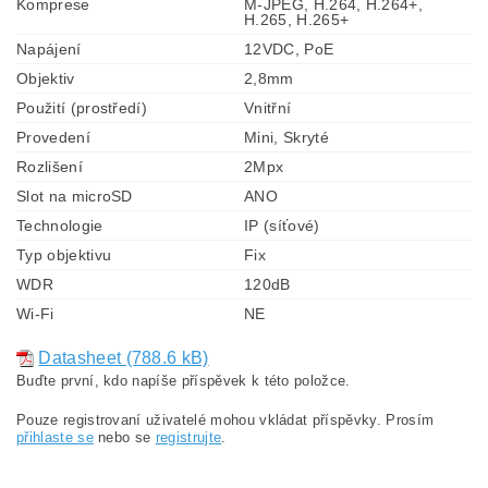
Komprese
M-JPEG, H.264, H.264+,
H.265, H.265+
Napájení
12VDC, PoE
Objektiv
2,8mm
Použití (prostředí)
Vnitřní
Provedení
Mini, Skryté
Rozlišení
2Mpx
Slot na microSD
ANO
Technologie
IP (síťové)
Typ objektivu
Fix
WDR
120dB
Wi-Fi
NE
Datasheet (788.6 kB)
Buďte první, kdo napíše příspěvek k této položce.
Pouze registrovaní uživatelé mohou vkládat příspěvky. Prosím
přihlaste se
nebo se
registrujte
.