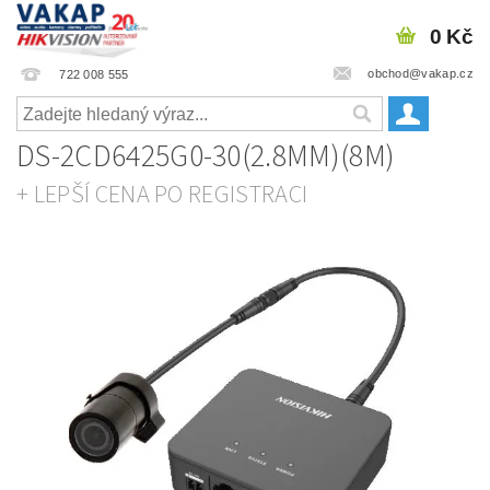
0 Kč
obchod@vakap.cz
722 008 555
DS-2CD6425G0-30(2.8MM)(8M)
+ LEPŠÍ CENA PO REGISTRACI