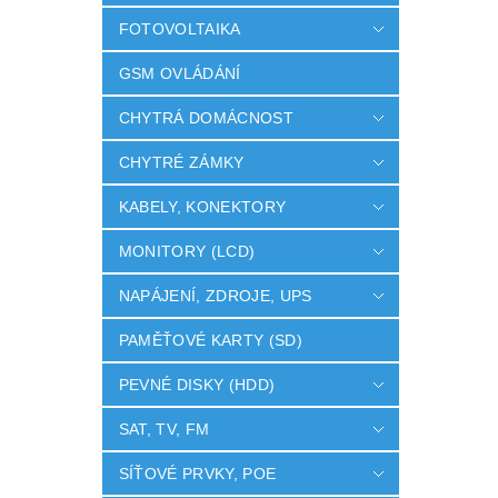
FOTOVOLTAIKA
GSM OVLÁDÁNÍ
CHYTRÁ DOMÁCNOST
CHYTRÉ ZÁMKY
KABELY, KONEKTORY
MONITORY (LCD)
NAPÁJENÍ, ZDROJE, UPS
PAMĚŤOVÉ KARTY (SD)
PEVNÉ DISKY (HDD)
SAT, TV, FM
SÍŤOVÉ PRVKY, POE