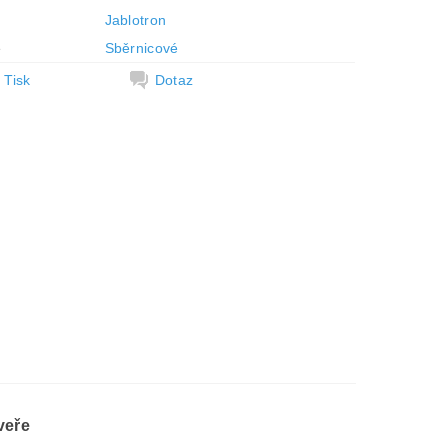
Jablotron
e
Sběrnicové
Tisk
Dotaz
veře