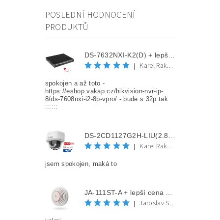
POSLEDNÍ HODNOCENÍ
PRODUKTŮ
DS-7632NXI-K2(D) + lepší cena po registraci
Karel Rakovec
|
spokojen a až toto -
https://eshop.vakap.cz/hikvision-nvr-ip-
8/ds-7608nxi-i2-8p-vpro/ - bude s 32p tak
::::::
DS-2CD1127G2H-LIU(2.8mm) + lepší cena po registraci
Karel Rakovec
|
jsem spokojen, maká to
JA-111ST-A + lepší cena po registraci
Jaroslav Spěváček
|