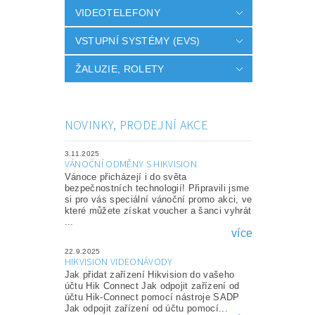
VIDEOTELEFONY
VSTUPNÍ SYSTÉMY (EVS)
ŽALUZIE, ROLETY
NOVINKY, PRODEJNÍ AKCE
3.11.2025
VÁNOČNÍ ODMĚNY S HIKVISION
Vánoce přicházejí i do světa
bezpečnostních technologií! Připravili jsme
si pro vás speciální vánoční promo akci, ve
které můžete získat voucher a šanci vyhrát
...
více
22.9.2025
HIKVISION VIDEONÁVODY
Jak přidat zařízení Hikvision do vašeho
účtu Hik Connect Jak odpojit zařízení od
účtu Hik-Connect pomocí nástroje SADP
Jak odpojit zařízení od účtu pomocí...