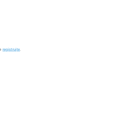
se
registrujte
.