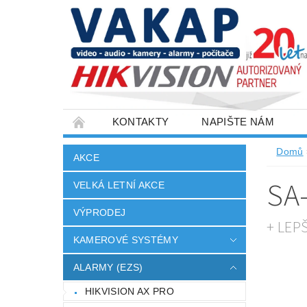
KONTAKTY
NAPIŠTE NÁM
SLOVNÍK POJMŮ
VELKOOBCHOD
Domů
AKCE
SA
VELKÁ LETNÍ AKCE
VÝPRODEJ
+ LEP
KAMEROVÉ SYSTÉMY
ALARMY (EZS)
HIKVISION AX PRO