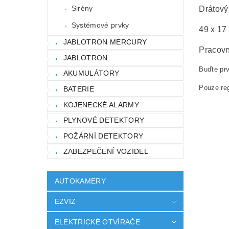
Sirény
Drátový
Systémové prvky
49 x 17
JABLOTRON MERCURY
Pracovn
JABLOTRON
Buďte prv
AKUMULÁTORY
Pouze reg
BATERIE
KOJENECKÉ ALARMY
PLYNOVÉ DETEKTORY
POŽÁRNÍ DETEKTORY
ZABEZPEČENÍ VOZIDEL
AUTOKAMERY
EZVIZ
ELEKTRICKÉ OTVÍRAČE