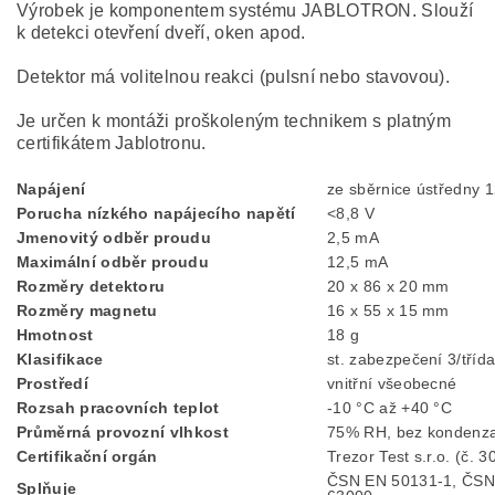
Výrobek je komponentem systému JABLOTRON. Slouží
k detekci otevření dveří, oken apod.
Detektor má volitelnou reakci (pulsní nebo stavovou).
Je určen k montáži proškoleným technikem s platným
certifikátem Jablotronu.
Napájení
ze sběrnice ústředny 
Porucha nízkého napájecího napětí
<8,8 V
Jmenovitý odběr proudu
2,5 mA
Maximální odběr proudu
12,5 mA
Rozměry detektoru
20 x 86 x 20 mm
Rozměry magnetu
16 x 55 x 15 mm
Hmotnost
18 g
Klasifikace
st. zabezpečení 3/tříd
Prostředí
vnitřní všeobecné
Rozsah pracovních teplot
-10 °C až +40 °C
Průměrná provozní vlhkost
75% RH, bez kondenz
Certifikační orgán
Trezor Test s.r.o. (č. 3
ČSN EN 50131-1, ČSN
Splňuje