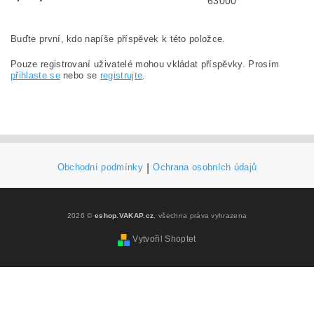
63000
Buďte první, kdo napíše příspěvek k této položce.
Pouze registrovaní uživatelé mohou vkládat příspěvky. Prosím
přihlaste se
nebo se
registrujte
.
Obchodní podmínky
|
Ochrana osobních údajů
2026 ©
eshop.VAKAP.cz
, všechna práva vyhrazena
Vytvořil Shoptet