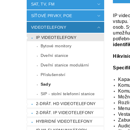
SAT, TV, FM
IP vide
SÍŤOVÉ PRVKY, POE
vstupu.
osob. S
VIDEOTELEFONY
umožňu
IP VIDEOTELEFONY
potřeb
identif
Bytové monitory
Dveřní stanice
Hikvis
Dveřní stanice modulární
Specifi
Příslušenství
Kapac
Sady
Komu
Komun
SIP - stolní telefonní stanice
Možno
Rozli
2-DRÁT. HD VIDEOTELEFONY
Menu 
2-DRÁT. IP VIDEOTELEFONY
Vesta
Zabu
HYBRIDNÍ VIDEOTELEFONY
Audi