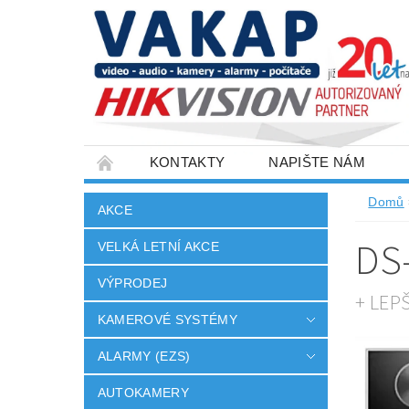
KONTAKTY
NAPIŠTE NÁM
SLOVNÍK POJMŮ
VELKOOBCHOD
Domů
AKCE
DS
VELKÁ LETNÍ AKCE
VÝPRODEJ
+ LEP
KAMEROVÉ SYSTÉMY
ALARMY (EZS)
AUTOKAMERY