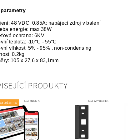
 parametry
ení: 48 VDC, 0,85A; napájecí zdroj v balení
řeba energie: max 38W
ěťová ochrana: 6KV
vní teplota: -10°C - 55°C
vní vlhkost: 5% - 95% , non-condensing
ost: 0.2kg
ry: 105 x 27,6 x 83,1mm
ISEJÍCÍ PRODUKTY
Kód:
VAK4773
Kód:
AZYB000101
va zdarma