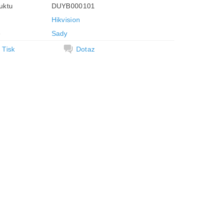
uktu
DUYB000101
Hikvision
e
Sady
Tisk
Dotaz