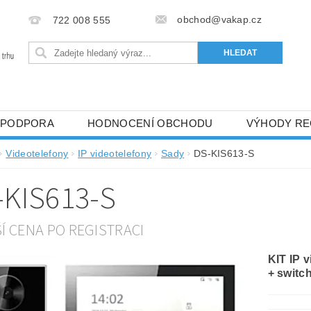
obchod@vakap.cz
722 008 555
PODPORA
HODNOCENÍ OBCHODU
VÝHODY RE
Videotelefony
IP videotelefony
Sady
DS-KIS613-S
-KIS613-S
ŠÍ CENA PO REGISTRACI
KIT IP 
+ switc