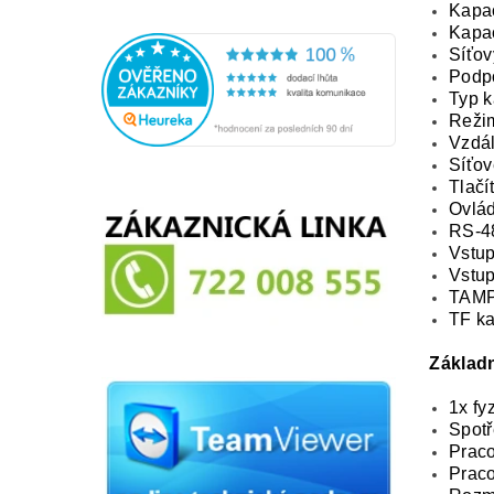
Kapac
Kapac
Síťov
Podp
Typ k
Režim
Vzdál
Síťov
Tlačí
Ovlád
RS-4
Vstup
Vstup
TAM
TF ka
Základn
1x fyz
Spotř
Praco
Praco