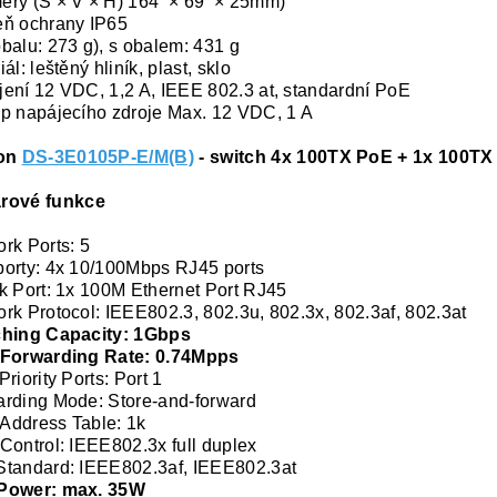
ěry (Š × V × H) 164 × 69 × 25mm)
eň ochrany IP65
balu: 273 g), s obalem: 431 g
ál: leštěný hliník, plast, sklo
ení 12 VDC, 1,2 A, IEEE 802.3 at, standardní PoE
p napájecího zdroje Max. 12 VDC, 1 A
ion
DS-3E0105P-E/M(B)
- switch 4x 100TX PoE + 1x 100TX
rové funkce
rk Ports: 5
orty: 4x 10/100Mbps RJ45 ports
k Port: 1x 100M Ethernet Port RJ45
rk Protocol: IEEE802.3, 802.3u, 802.3x, 802.3af, 802.3at
ching Capacity: 1Gbps
 Forwarding Rate: 0.74Mpps
Priority Ports: Port 1
rding Mode: Store-and-forward
Address Table: 1k
Control: IEEE802.3x full duplex
tandard: IEEE802.3af, IEEE802.3at
Power: max. 35W