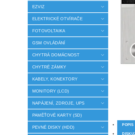
EZVIZ
ELEKTRICKÉ OTVÍRAČE
FOTOVOLTAIKA
GSM OVLÁDÁNÍ
CHYTRÁ DOMÁCNOST
CHYTRÉ ZÁMKY
KABELY, KONEKTORY
MONITORY (LCD)
NAPÁJENÍ, ZDROJE, UPS
PAMĚŤOVÉ KARTY (SD)
POPIS
PEVNÉ DISKY (HDD)
DISKU