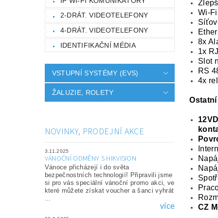
IP WI-FI KOMUNIKÁTORY
Zlepš
Wi-Fi
2-DRÁT. VIDEOTELEFONY
Síťov
4-DRÁT. VIDEOTELEFONY
Ether
8x Al
IDENTIFIKAČNÍ MÉDIA
1x R
Slot 
RS 4
VSTUPNÍ SYSTÉMY (EVS)
4x re
ŽALUZIE, ROLETY
Ostatní
12VDC
kont
NOVINKY, PRODEJNÍ AKCE
Povr
Inter
3.11.2025
VÁNOČNÍ ODMĚNY S HIKVISION
Napáj
Vánoce přicházejí i do světa
Napáj
bezpečnostních technologií! Připravili jsme
Spot
si pro vás speciální vánoční promo akci, ve
Praco
které můžete získat voucher a šanci vyhrát
Rozm
...
více
CZ M