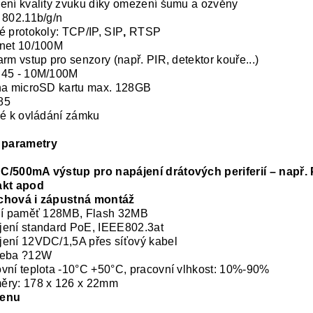
ení kvality zvuku díky omezení šumu a ozvěny
 802.11b/g/n
é protokoly: TCP/IP, SIP
,
RTSP
net 10/100M
arm vstup pro senzory (např. PIR, detektor kouře...)
J45 - 10M/100M
na microSD kartu max. 128GB
85
lé k ovládání zámku
 parametry
/500mA výstup pro napájení drátových periferií – např. 
akt apod
chová i zápustná montáž
ní paměť 128MB, Flash 32MB
ení standard PoE, IEEE802.3at
ení 12VDC/1,5A přes síťový kabel
řeba ?12W
vní teplota -10°C +50°C, pracovní vlhkost: 10%-90%
ěry: 178 x 126 x 22mm
enu