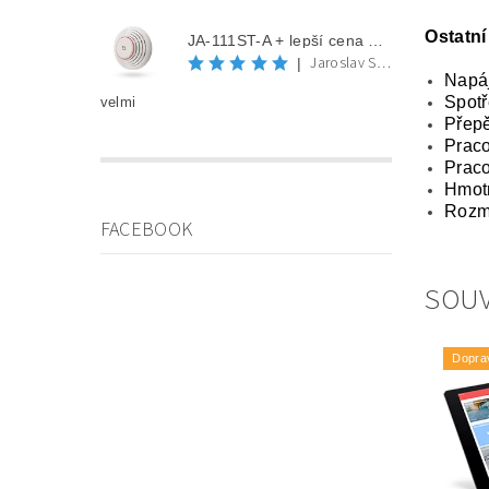
Ostatní
JA-111ST-A + lepší cena po registraci
Jaroslav Spěváček
|
Napáj
Spot
velmi
Přep
Praco
Praco
Hmotn
Rozmě
FACEBOOK
SOUV
Dopra