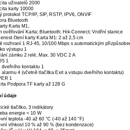
ita uživatelů 2000
ita karty 10000
ý protokol TCP/IP, SIP, RSTP, IPV6, ONVIF
ora Bluetooth
arty Karta M1,
 ověřování Karta; Bluetooth; Hik-Connect; Vnitřní stanice
enost čtení karty Karta M1: 2 až 2,5 cm
é rozhraní 1 RJ-45, 10/100 Mbps s automatickým přizpůsob
tko výstupu 1
ání zámku 2 relé, Max. 30 VDC 2 A
85 1
 dveřního kontaktu 1
 alarmu 4 (včetně tlačítka Exit a vstupu dveřního kontaktu)
PER 1
rta Podpora TF karty až 128 G
í údaje
ické tlačítko, 3 indikátory
eba energie < 10 W
vní teplota -40 až 60 °C (-40 až 140 °F)
vní vlhkost 10 % až 90 % (bez kondenzace)