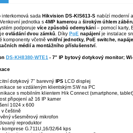
o interkomová sada
Hikvision DS-KIS613-S
nabízí moderní a
 Venkovní jednotka s
4MP kamerou
a
širokým úhlem záběr
ystém podporuje
více způsobů odemykání
– pomocí karty, 
je
ovládání dvou zámků
. Díky
PoE
napájení
je instalace s
né komponenty včetně
vnitřní jednotky, PoE switche, napáj
ikačních médií a montážního příslušenství
.
ion
DS-KH8380-WTE1
- 7" IP bytový dotykový monitor; Wi
kace
itní dotykový 7" barevný
IPS
LCD displej
nikace se vzdáleným klientským SW na PC
ikace s mobilním klientem Hik Connect (smartphone, tablet
st připojení až 16 IP kamer
šení 1024 x 600
v češtině
věný všesměrový mikrofon
dovaný reproduktor
o komprese G.711U,16/32/64 kps