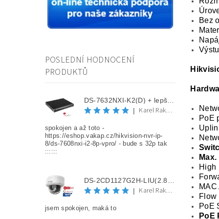
Rozm
Úrov
Bez o
Materi
Napáj
Výstu
POSLEDNÍ HODNOCENÍ
Hikvis
PRODUKTŮ
Hardwa
DS-7632NXI-K2(D) + lepší cena po registraci
Netwo
Karel Rakovec
|
PoE p
Uplin
spokojen a až toto -
https://eshop.vakap.cz/hikvision-nvr-ip-
Netwo
8/ds-7608nxi-i2-8p-vpro/ - bude s 32p tak
Swit
::::::
Max.
High 
Forwa
DS-2CD1127G2H-LIU(2.8mm) + lepší cena po registraci
MAC 
Karel Rakovec
|
Flow 
PoE S
jsem spokojen, maká to
PoE 