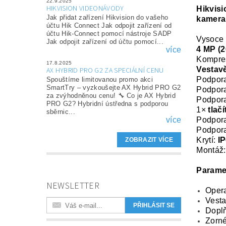
22.9.2025
HIKVISION VIDEONÁVODY
Hikvis
Jak přidat zařízení Hikvision do vašeho
kamera,
účtu Hik Connect Jak odpojit zařízení od
účtu Hik-Connect pomocí nástroje SADP
Vysoce 
Jak odpojit zařízení od účtu pomocí...
4 MP (2
více
Kompres
17.8.2025
Vestav
AX HYBRID PRO G2 ZA SPECIÁLNÍ CENU
Podpor
Spouštíme limitovanou promo akci
SmartTry – vyzkoušejte AX Hybrid PRO G2
Podpor
za zvýhodněnou cenu! 🔧 Co je AX Hybrid
Podpor
PRO G2? Hybridní ústředna s podporou
1×
tlač
sběrnic...
Podpor
více
Podpor
Krytí:
I
ZOBRAZIT VÍCE
Montáž
Parame
NEWSLETTER
Oper
Vest
Doplň
Zorné