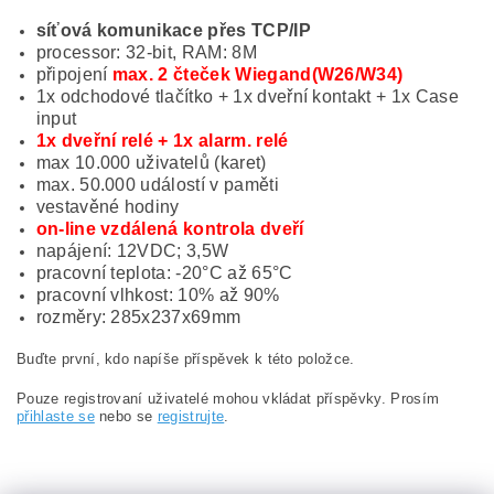
síťová komunikace přes TCP/IP
processor: 32-bit, RAM: 8M
připojení
max. 2 čteček Wiegand(W26/W34)
1x odchodové tlačítko + 1x dveřní kontakt + 1x Case
input
1x dveřní relé + 1x alarm. relé
max 10.000 uživatelů (karet)
max. 50.000 událostí v paměti
vestavěné hodiny
on-line vzdálená kontrola dveří
napájení: 12VDC; 3,5W
pracovní teplota: -20°C až 65°C
pracovní vlhkost: 10% až 90%
rozměry: 285x237x69mm
Buďte první, kdo napíše příspěvek k této položce.
Pouze registrovaní uživatelé mohou vkládat příspěvky. Prosím
přihlaste se
nebo se
registrujte
.