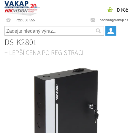
0 Kč
obchod@vakap.cz
722 008 555
DS-K2801
+ LEPŠÍ CENA PO REGISTRACI