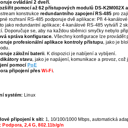
ruje ovládání 2 dveří.
ozšířit pomocí až 62 přístupových modulů DS-K2M002X a 
stream konstrukce
redundantního zapojení RS-485
pro zaj
pné rozhraní RS-485 podporuje dvě aplikace: Při 4-kanálov
to jako redundantní aplikace; 4-kanálové RS-485 vytváří 2 
cí. Doporučuje se, aby na každou sběrnici smyčky nebylo při
vá správa konfigurace.
Všechny konfigurace lze provádět p
ruje profesionální aplikace kontroly přístupu
, jako je b
hodu.
ruje záložní baterii
. K dispozici je nabíjení a vybíjení.
dikátory stavu
, jako je napájení, komunikace a provoz, což 
jení pomocí
PoE
ora připojení přes
Wi-Fi
.
ní systém:
Linux
ové připojení k síti:
1, 10/100/1000 Mbps, automatická ada
: Podpora, 2,4 G, 802.11b/g/n