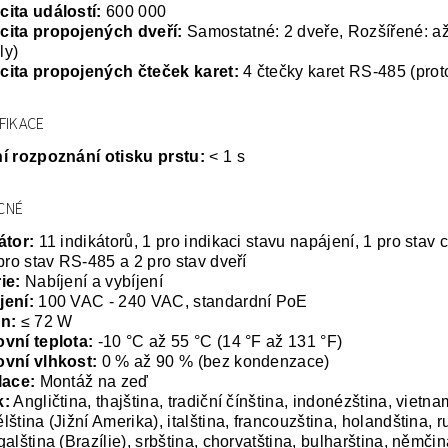
ita událostí:
600 000
cita propojených dveří:
Samostatné: 2 dveře, Rozšířené: až
ly)
cita propojených čteček karet:
4 čtečky karet RS-485 (pro
FIKACE
í rozpoznání otisku prstu:
< 1 s
CNÉ
átor:
11 indikátorů, 1 pro indikaci stavu napájení, 1 pro stav 
 pro stav RS-485 a 2 pro stav dveří
ie:
Nabíjení a vybíjení
jení
:
100 VAC - 240 VAC, standardní PoE
n:
≤ 72 W
vní teplota:
-10 °C až 55 °C (14 °F až 131 °F)
vní vlhkost:
0 % až 90 % (bez kondenzace)
lace:
Montáž na zeď
k:
Angličtina, thajština, tradiční čínština, indonézština, vietn
lština (Jižní Amerika), italština, francouzština, holandština, r
galština (Brazílie), srbština, chorvatština, bulharština, němči