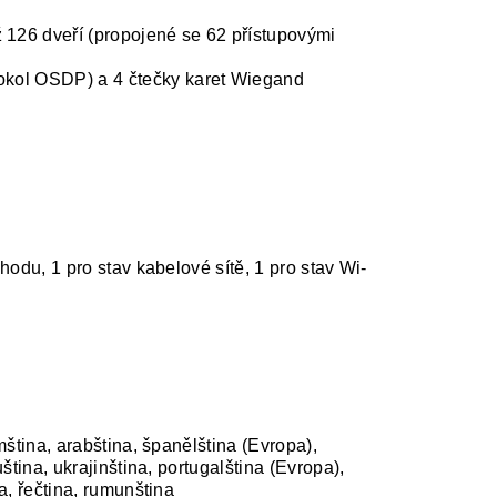
 126 dveří (propojené se 62 přístupovými
tokol OSDP) a 4 čtečky karet Wiegand
chodu, 1 pro stav kabelové sítě, 1 pro stav Wi-
amština, arabština, španělština (Evropa),
uština, ukrajinština, portugalština (Evropa),
na, řečtina, rumunština