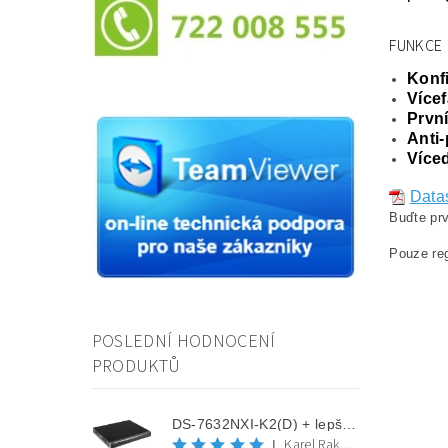
FUNKCE
Konf
Více
První
Anti
Více
Data
Buďte prv
Pouze reg
POSLEDNÍ HODNOCENÍ
PRODUKTŮ
DS-7632NXI-K2(D) + lepší cena po registraci
Karel Rakovec
|