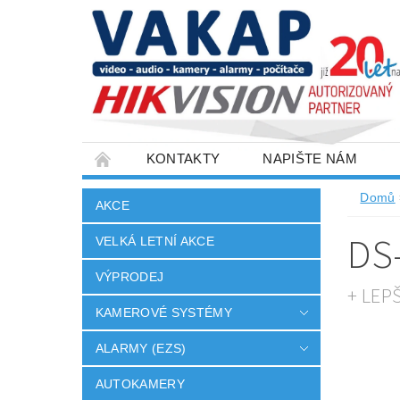
KONTAKTY
NAPIŠTE NÁM
SLOVNÍK POJMŮ
VELKOOBCHOD
Domů
AKCE
DS
VELKÁ LETNÍ AKCE
VÝPRODEJ
+ LEP
KAMEROVÉ SYSTÉMY
ALARMY (EZS)
AUTOKAMERY