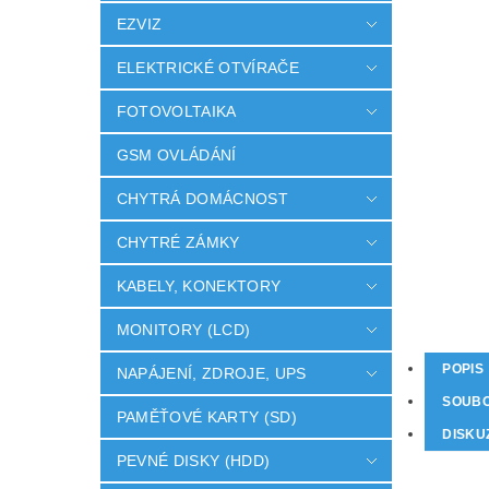
EZVIZ
ELEKTRICKÉ OTVÍRAČE
FOTOVOLTAIKA
GSM OVLÁDÁNÍ
CHYTRÁ DOMÁCNOST
CHYTRÉ ZÁMKY
KABELY, KONEKTORY
MONITORY (LCD)
POPIS
NAPÁJENÍ, ZDROJE, UPS
SOUB
PAMĚŤOVÉ KARTY (SD)
DISKU
PEVNÉ DISKY (HDD)