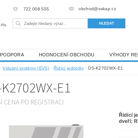
obchod@vakap.cz
722 008 555
PODPORA
HODNOCENÍ OBCHODU
VÝHODY RE
Vstupní systémy (EVS)
Řídící jednotky
DS-K2702WX-E1
-K2702WX-E1
ŠÍ CENA PO REGISTRACI
Řídící j
dveří; 