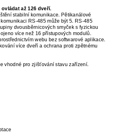
ovládat až 126 dveří.
ištění stabilní komunikace. Pětikanálové
é komunikaci RS-485 může být 5. RS-485
skupiny dvousběrnicových smyček s fyzickou
pojeno více než 16 přístupových modulů.
rostřednictvím webu bez softwarové aplikace.
lokování více dveří a ochrana proti zpětnému
je vhodné pro zjišťování stavu zařízení.
ptace