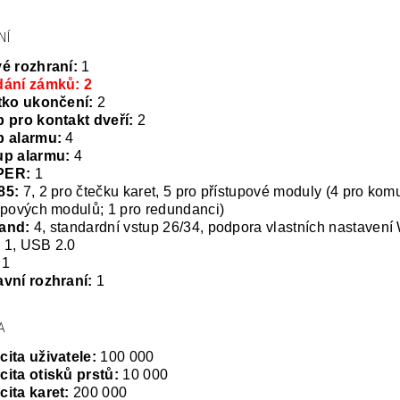
NÍ
é rozhraní:
1
dání zámků: 2
tko ukončení:
2
 pro kontakt dveří:
2
p alarmu:
4
up alarmu:
4
PER:
1
85:
7, 2 pro čtečku karet, 5 pro přístupové moduly (4 pro komu
upových modulů; 1 pro redundanci)
and:
4, standardní vstup 26/34, podpora vlastních nastaven
:
1, USB 2.0
1
vní rozhraní:
1
A
ita uživatele:
100 000
ita otisků prstů:
10 000
ita karet:
200 000