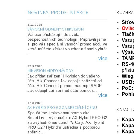
NOVINKY, PRODEJNÍ AKCE
ROZHRA
Síťov
3.11.2025
Ovlá
VÁNOČNÍ ODMĚNY S HIKVISION
Tlačí
Vánoce přicházejí i do světa
bezpečnostních technologií! Připravili jsme
Vstup
si pro vás speciální vánoční promo akci, ve
Vstu
které můžete získat voucher a šanci vyhrát
Výst
...
TAM
více
RS-4
22.9.2025
příst
HIKVISION VIDEONÁVODY
Wieg
Jak přidat zařízení Hikvision do vašeho
účtu Hik Connect Jak odpojit zařízení od
USB
účtu Hik-Connect pomocí nástroje SADP
PoE:
Jak odpojit zařízení od účtu pomocí...
Pohla
více
17.8.2025
AX HYBRID PRO G2 ZA SPECIÁLNÍ CENU
KAPACIT
Spouštíme limitovanou promo akci
SmartTry – vyzkoušejte AX Hybrid PRO G2
Kapac
za zvýhodněnou cenu! 🔧 Co je AX Hybrid
Kapac
PRO G2? Hybridní ústředna s podporou
Kapac
sběrnic...