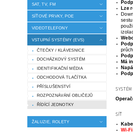
Podpo
SAT, TV, FM
Lze r
Down
SÍŤOVÉ PRVKY, POE
sestu
použi
VIDEOTELEFONY
izola
Webo
VSTUPNÍ SYSTÉMY (EVS)
Podpo
průc
ČTEČKY / KLÁVESNICE
Podpo
DOCHÁZKOVÝ SYSTÉM
Má in
Napá
IDENTIFIKAČNÍ MÉDIA
Podp
ODCHODOVÁ TLAČÍTKA
PŘÍSLUŠENSTVÍ
SYSTÉM
ROZPOZNÁVÁNÍ OBLIČEJŮ
Operač
ŘÍDÍCÍ JEDNOTKY
SÍŤ
ŽALUZIE, ROLETY
Kabel
Wi-Fi