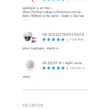
spokojen a až toto -
https://eshop.vakap.cz/hikvision-nvr-ip-
8/ds-7608nxi-i2-8p-vpro/ - bude s 32p tak
::::::
DS-2CD1127G2H-LIU(2.8mm) + lepší cena po registraci
Karel Rakovec
|
jsem spokojen, maká to
JA-111ST-A + lepší cena po registraci
Jaroslav Spěváček
|
velmi
FACEBOOK