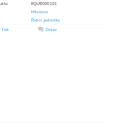
uktu
8QUB000101
Hikvision
e
Řídící jednotky
Tisk
Dotaz