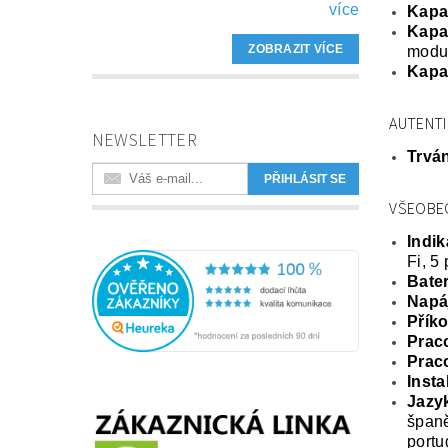
více
Kapac
Kapa
ZOBRAZIT VÍCE
modu
Kapa
AUTENTI
NEWSLETTER
Trván
VŠEOBE
Indik
Fi, 5
Bater
Napá
Příko
Praco
Praco
Insta
Jazy
španě
portu