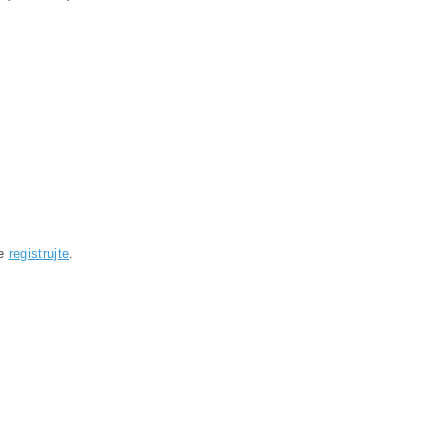
se
registrujte
.