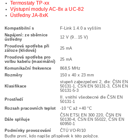
Termostaty TP-xx
Výstupní moduly AC-8x a UC-82
Ústředny JA-8xK
Kompatibilní s
F-Link 1.4.0 a vyšším
Napájení: ze sběrnice
12 V (9…15 V)
ústředny
Proudová spotřeba při
25 mA
záloze (klidová)
Proudová spotřeba pro
25 mA
volbu kabelu (maximální)
Komunikační frekvence
868,5 MHz
Rozměry
150 x 40 x 23 mm
stupeň zabezpečení 2, dle: ČSN EN
Klasifikace
50131-1, ČSN EN 50131-3, ČSN EN
50131-5-3
II. vnitřní všeobecné dle ČSN EN
Prostředí
50131-1
Rozsah pracovních teplot
-10 °C až +40 °C
ČSN ETSI EN 300 220, ČSN EN
Dále splňuje
50130-4, ČSN EN 55022, ČSN EN
60950-1
Podmínky provozování
ČTÚ VO-R/10
Buďte první, kdo napíše příspěvek k této položce.