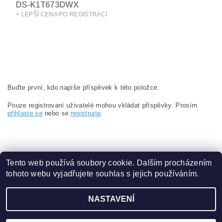
DS-K1T673DWX
+ LEPŠÍ CENA PO REGISTRACI
Buďte první, kdo napíše příspěvek k této položce.
Pouze registrovaní uživatelé mohou vkládat příspěvky. Prosím
přihlaste se
nebo se
registrujte
.
Tento web používá soubory cookie. Dalším procházením
tohoto webu vyjadřujete souhlas s jejich používáním.
Obchodní podmínky
|
Ochrana osobních údajů
NASTAVENÍ
2026 ©
eshop.VAKAP.cz
, všechna práva vyhrazena