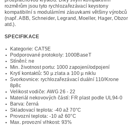
rozměrům jsou tyto rychlozařezávací keystony
kompatibilní s modulárními zásuvkami většiny výrobců
(např. ABB, Schneider, Legrand, Moeller, Hager, Obzor
atd.).
SPECIFIKACE
Kategorie:
CAT5E
Podporované protokoly: 1
000BaseT
Stínění:
ne
Min. životnost portu:
1000 zapojení/odpojení
Krytí kontaktů:
50 µ zlata a 100 µ niklu
Svorkovnice:
rychlozařezávací duální 110/Krone
8p8c
Velikost vodiče:
AWG 26 - 22
Materiál nekovových částí:
FR plast podle UL94-0
Barva:
černá
Skladovací teplota:
-40 až 70°C
Provozní teplota:
-10 až 60°C
Max. provozní vlhkost:
93%