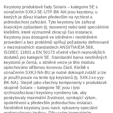
Keystony produktové řady Solarix – kategorie 5E s
označením SXKJ-5E-UTP-BK-NA jsou keystony, u
kterých je důraz kladen především na rychlost a
jednoduchost zařezání. Tyto keystony lze zařezat
klasickým způsobem (tj. boxerem) nebo také speciálními
kleštěmi, které významně zkracují čas instalace.
Keystony jsou dostupné ve stíněném i nestíněném
provedení a bez problémů splňují požadavky definované
v mezinárodních standardech ANSI/TIA/EIA 568,
ISO/IEC 11801 a EN 50173 včetně všech nejnovějších
dodatků pro kategorii 5E. Standardní barva nestíněných
keystonů je černá, u stíněné verze je tělo modulu
oplechováno stříbrnou kovovou částí. Kleště s
označením SXKJ-NA-BU je nutné dokoupit zvlášť a lze
je použít pouze na tento typ keystonů (tj. SXKJ-xx-yyy-
BK-NA). Stejně jako všechny komponenty v produktové
skupině Solarix – kategorie 5E jsou i tyto
rychlozařezávací keystony vyrobeny tak, aby
poskytovaly maximální životnost, vynikající výkon,
spolehlivost a především jednoduchou instalaci.
Nestíněné keystony jsou navíc vybaveny speciální
protiprachovou krytkou. Díky svým kompaktním