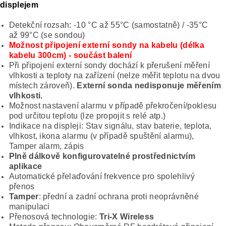
displejem
Detekční rozsah: -10 °C až 55°C (samostatně) / -35°C
až 99°C (se sondou)
Možnost připojení externí sondy na kabelu (délka
kabelu 300cm) - součást balení
Při připojení externí sondy dochází k přerušení měření
vlhkosti a teploty na zařízení (nelze měřit teplotu na dvou
místech zároveň).
Externí sonda nedisponuje měřením
vlhkosti.
Možnost nastavení alarmu v případě překročení/poklesu
pod určitou teplotu (lze propojit s relé atp.)
Indikace na displeji: Stav signálu, stav baterie, teplota,
vlhkost, ikona alarmu (v případě spuštění alarmu),
Tamper alarm, zápis
Plně dálkově konfigurovatelné prostřednictvím
aplikace
Automatické přelaďování frekvence pro spolehlivý
přenos
Tamper
: přední a zadní ochrana proti neoprávněné
manipulaci
Přenosová technologie:
Tri-X Wireless