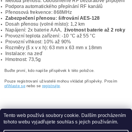
Metoda přenosu: Obousměrné RF bezdrátové připojení
Podpora automatického přepínání RF kanálů
Přenosová frekvence: 868MHz
Zabezpečení přenosu: šifrování AES-128
Dosah přenosu (volné místo): 1,2 km
Napájení: 2x baterie AAA,
životnost baterie až 2 roky
Provozní teplota zařízení: -10 °C až 55 °C
Provozní vlhkost: 10% až 90%
Rozměry (š x v x h): 63 mm x 63 mm x 18mm
Instalace: na zeď
Hmotnost: 73,5g
Buďte první, kdo napíše příspěvek k této položce.
Pouze registrovaní uživatelé mohou vkládat příspěvky. Prosím
přihlaste se
nebo se
registrujte
.
Tento web používá soubory cookie. Dalším procházením
tohoto webu vyjadřujete souhlas s jejich používáním.
Obchodní podmínky
|
Ochrana osobních údajů