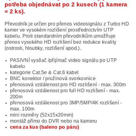
potřeba objednávat po 2 kusech (1 kamera
= 2 ks).
Převodník je určen pro přenos videosignálu z Turbo HD
kamer ve vysokém rozlišení prostřednictvím UTP
kabelu. Proti standardním převodníkům umožňuje
přenos vysokého HD rozlišení bez redukce kvality
(ostrosti, hloubky, rozlišení apod.).
PASIVNÍ vysílač /přijímač video signálu po UTP
kabelu
kategorie Cat.5e & Cat.6 kabel
BNC konektor / pružinová svorkovnice
přenosová vzdálenost pro HD rozlišení - max. 300m
přenosová vzdálenost pro full HD rozlišení - max.
200m
přenosová vzdálenost pro 3MP/5MP/4K rozlišení -
max. 100m
mini rozměry (52x15x20mm)
montáž přímo do DVR nebo na kameru
cena za kus (baleno po páru)