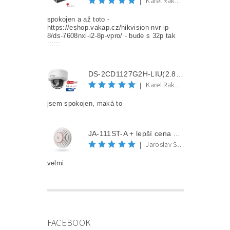
Karel Rakovec
|
spokojen a až toto -
https://eshop.vakap.cz/hikvision-nvr-ip-
8/ds-7608nxi-i2-8p-vpro/ - bude s 32p tak
::::::
DS-2CD1127G2H-LIU(2.8mm) + lepší cena po registraci
Karel Rakovec
|
jsem spokojen, maká to
JA-111ST-A + lepší cena po registraci
Jaroslav Spěváček
|
velmi
FACEBOOK