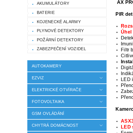
AX PRO
AKUMULÁTORY
BATERIE
PIR de
KOJENECKÉ ALARMY
Rozs
PLYNOVÉ DETEKTORY
Úhel 
Detek
POŽÁRNÍ DETEKTORY
Imuni
ZABEZPEČENÍ VOZIDEL
Filtr
Citli
Insta
AUTOKAMERY
Digit
Indik
EZVIZ
LED i
Přeno
ELEKTRICKÉ OTVÍRAČE
Zabe
Přeno
FOTOVOLTAIKA
Kamero
GSM OVLÁDÁNÍ
ASX3
CHYTRÁ DOMÁCNOST
LED 
Form