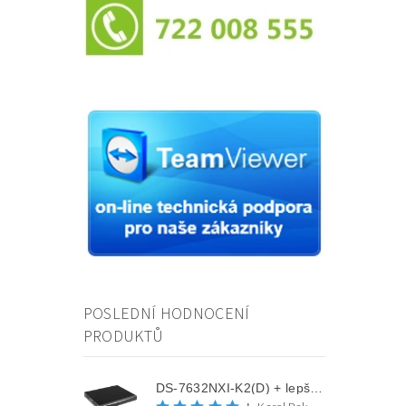
POSLEDNÍ HODNOCENÍ
PRODUKTŮ
DS-7632NXI-K2(D) + lepší cena po registraci