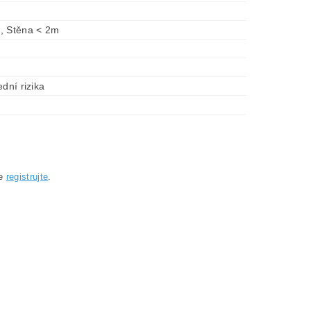
, Stěna < 2m
ední rizika
se
registrujte
.