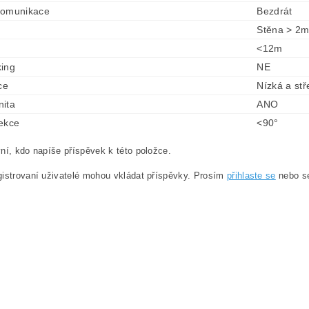
komunikace
Bezdrát
Stěna > 2m
<12m
ing
NE
ce
Nízká a stř
ita
ANO
ekce
<90°
ní, kdo napíše příspěvek k této položce.
istrovaní uživatelé mohou vkládat příspěvky. Prosím
přihlaste se
nebo 