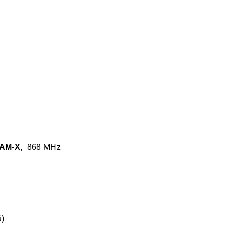
CAM-X,
868 MHz
ů)