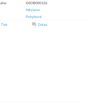
uktu
G0OB000101
Hikvision
e
Pohybové
Tisk
Dotaz