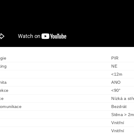
gie
PIR
ing
NE
<12m
ita
ANO
ekce
<90°
ce
Nízká a stř
komunikace
Bezdrát
Stěna > 2m
Vnitřní
Vnitřní