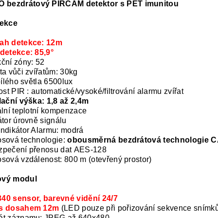
 bezdrátový PIRCAM detektor s PET imunitou
tekce
ah detekce: 12m
detekce: 85,9°
ční zóny: 52
ta vůči zvířatům: 30kg
 bílého světla 6500lux
vost PIR : automatické/vysoké/filtrování alarmu zvířat
lační výška: 1,8 až 2,4m
ální teplotní kompenzace
átor úrovně signálu
ndikátor Alarmu: modrá
sová technologie:
obousměrná bezdrátová technologie 
zpečení přenosu dat AES-128
sová vzdálenost: 800 m (otevřený prostor)
vý modul
40 sensor,
barevné vidění 24/7
s dosahem 12m
(LED pouze při pořizování sekvence snímk
át záznamu: JPEG až 640x480