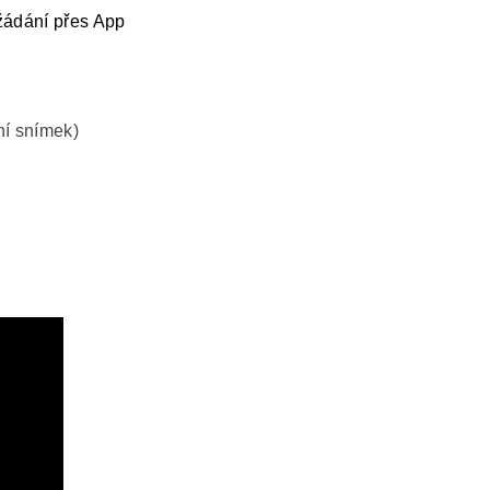
žádání přes App
ní snímek)