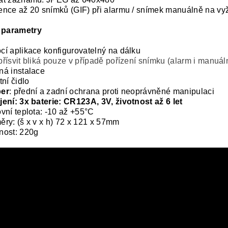
nce až 20 snímků (GIF) při alarmu / snímek manuálně na vy
 parametry
í aplikace konfigurovatelný na dálku
řísvit bliká pouze v případě pořízení snímku (alarm i manuál
á instalace
tní čidlo
er
: přední a zadní ochrana proti neoprávněné manipulaci
ení: 3x baterie: CR123A, 3V, životnost až 6 let
vní teplota: -10 až +55°C
ry: (š x v x h) 72 x 121 x 57mm
nost: 220g