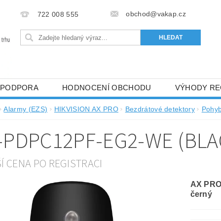
obchod@vakap.cz
722 008 555
PODPORA
HODNOCENÍ OBCHODU
VÝHODY RE
Alarmy (EZS)
HIKVISION AX PRO
Bezdrátové detektory
Pohy
-PDPC12PF-EG2-WE (BLA
ŠÍ CENA PO REGISTRACI
AX PRO 
černý