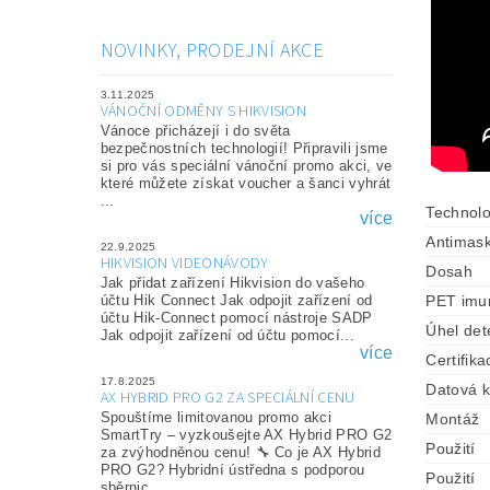
NOVINKY, PRODEJNÍ AKCE
3.11.2025
VÁNOČNÍ ODMĚNY S HIKVISION
Vánoce přicházejí i do světa
bezpečnostních technologií! Připravili jsme
si pro vás speciální vánoční promo akci, ve
které můžete získat voucher a šanci vyhrát
...
Technolo
více
Antimask
22.9.2025
HIKVISION VIDEONÁVODY
Dosah
Jak přidat zařízení Hikvision do vašeho
PET imun
účtu Hik Connect Jak odpojit zařízení od
účtu Hik-Connect pomocí nástroje SADP
Úhel det
Jak odpojit zařízení od účtu pomocí...
více
Certifika
17.8.2025
Datová 
AX HYBRID PRO G2 ZA SPECIÁLNÍ CENU
Spouštíme limitovanou promo akci
Montáž
SmartTry – vyzkoušejte AX Hybrid PRO G2
Použití
za zvýhodněnou cenu! 🔧 Co je AX Hybrid
PRO G2? Hybridní ústředna s podporou
Použití
sběrnic...