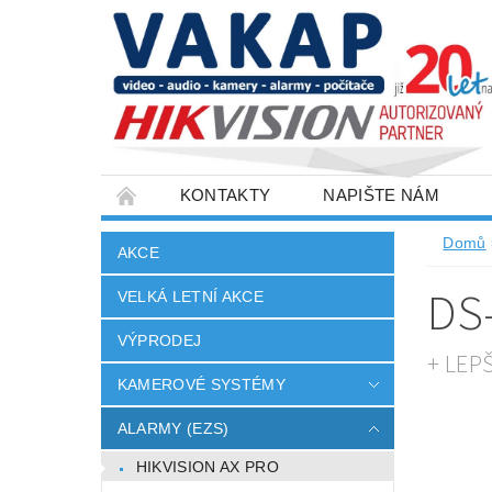
KONTAKTY
NAPIŠTE NÁM
SLOVNÍK POJMŮ
VELKOOBCHOD
Domů
AKCE
DS
VELKÁ LETNÍ AKCE
VÝPRODEJ
+ LEP
KAMEROVÉ SYSTÉMY
ALARMY (EZS)
HIKVISION AX PRO