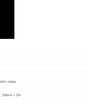
ední rizika
, Stěna < 2m