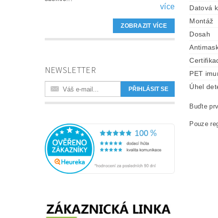
více
Datová 
Montáž
ZOBRAZIT VÍCE
Dosah
Antimask
Certifika
NEWSLETTER
PET imun
Úhel det
Buďte prv
Pouze reg