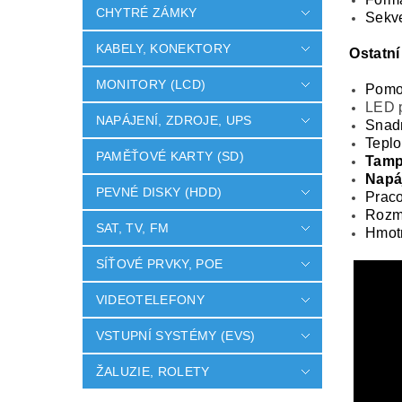
CHYTRÉ ZÁMKY
Sekve
KABELY, KONEKTORY
Ostatní
MONITORY (LCD)
Pomoc
LED p
NAPÁJENÍ, ZDROJE, UPS
Snadn
Teplo
PAMĚŤOVÉ KARTY (SD)
Tamp
Napáj
PEVNÉ DISKY (HDD)
Praco
Rozmě
SAT, TV, FM
Hmot
SÍŤOVÉ PRVKY, POE
VIDEOTELEFONY
VSTUPNÍ SYSTÉMY (EVS)
ŽALUZIE, ROLETY