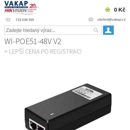
0 Kč
obchod@vakap.cz
722 008 555
WI-POE51-48V V2
+ LEPŠÍ CENA PO REGISTRACI