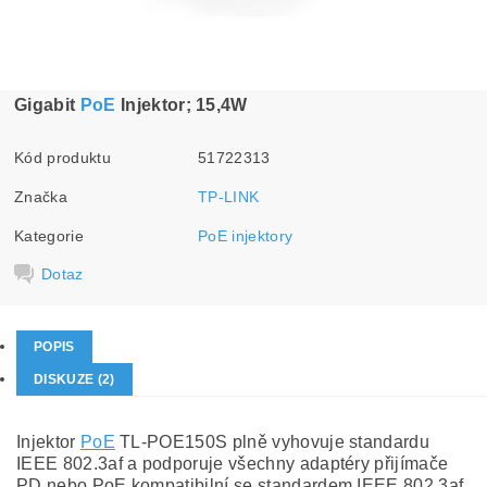
Gigabit
PoE
Injektor; 15,4W
Kód produktu
51722313
Značka
TP-LINK
Kategorie
PoE injektory
Dotaz
POPIS
DISKUZE (2)
Injektor
PoE
TL-POE150S plně vyhovuje standardu
IEEE 802.3af a podporuje všechny adaptéry přijímače
PD nebo PoE kompatibilní se standardem IEEE 802.3af