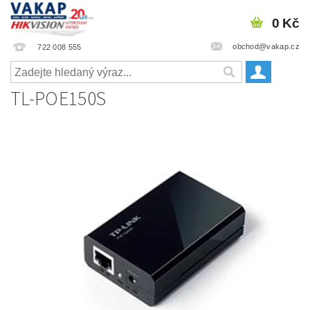
0 Kč
obchod@vakap.cz
722 008 555
TL-POE150S