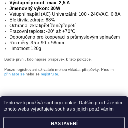
Výstupní proud: max. 2,5 A
Jmenovitý výkon: 30W
Vstupní napětí (AC) Univerzální: 100 - 240VAC, 0,8A
Efektivita zdroje: 88%
Ochrana: zkrat/přetížení/přepětí
Pracovní teplota: -20° až +70°C
Doporučeno pro kooperaci s průmyslovým spínačem
Rozměry: 35 x 90 x 58mm
Hmotnost 120g
Buďte první, kdo napíše příspěvek k této položce.
Pouze registrovaní uživatelé mohou vkládat příspěvky. Prosím
přihlaste se
nebo se
registrujte
.
Tento web používá soubory cookie. Dalším procházením
tohoto webu vyjadřujete souhlas s jejich používáním.
Obchodní podmínky
|
Ochrana osobních údajů
NASTAVENÍ