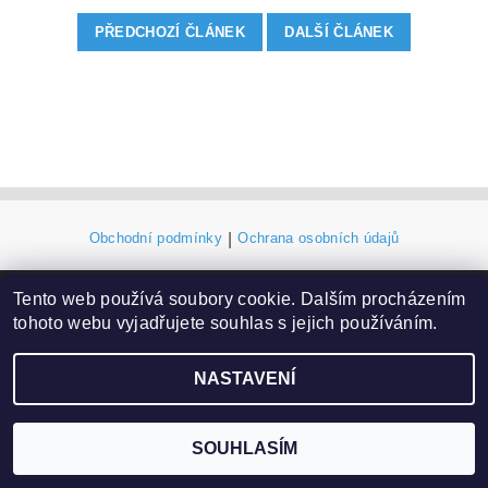
PŘEDCHOZÍ ČLÁNEK
DALŠÍ ČLÁNEK
Obchodní podmínky
|
Ochrana osobních údajů
Tento web používá soubory cookie. Dalším procházením
2026 ©
eshop.VAKAP.cz
, všechna práva vyhrazena
tohoto webu vyjadřujete souhlas s jejich používáním.
Vytvořil Shoptet
NASTAVENÍ
SOUHLASÍM