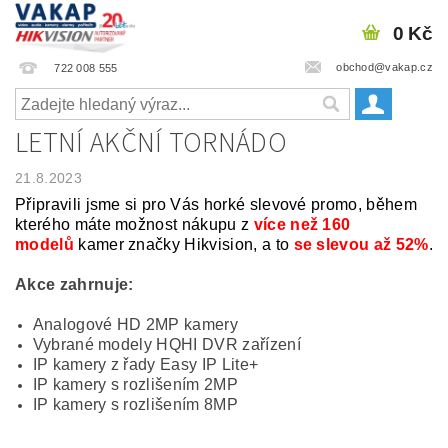
0 Kč
obchod@vakap.cz
722 008 555
LETNÍ AKČNÍ TORNÁDO
21.8.2023
Připravili jsme si pro Vás horké slevové promo, během
kterého máte možnost nákupu z
více než 160
modelů
kamer značky Hikvision, a to
se slevou až 52%
.
Akce zahrnuje:
Analogové HD 2MP kamery
Vybrané modely HQHI DVR zařízení
IP kamery z řady Easy IP Lite+
IP kamery s rozlišením 2MP
IP kamery s rozlišením 8MP