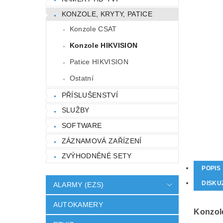
KONZOLE, KRYTY, PATICE
Konzole CSAT
Konzole HIKVISION
Patice HIKVISION
Ostatní
PŘÍSLUŠENSTVÍ
SLUŽBY
SOFTWARE
ZÁZNAMOVÁ ZAŘÍZENÍ
ZVÝHODNĚNÉ SETY
POPIS
DISKU
ALARMY (EZS)
AUTOKAMERY
Konzol