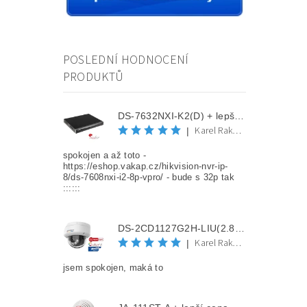
POSLEDNÍ HODNOCENÍ
PRODUKTŮ
DS-7632NXI-K2(D) + lepší cena po registraci
Karel Rakovec
|
spokojen a až toto -
https://eshop.vakap.cz/hikvision-nvr-ip-
8/ds-7608nxi-i2-8p-vpro/ - bude s 32p tak
::::::
DS-2CD1127G2H-LIU(2.8mm) + lepší cena po registraci
Karel Rakovec
|
jsem spokojen, maká to