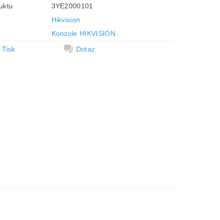
uktu
3YE2000101
Hikvision
e
Konzole HIKVISION
Tisk
Dotaz