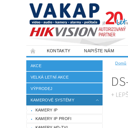
KONTAKTY
NAPIŠTE NÁM
SLOVNÍK POJMŮ
VELKOOBCHOD
Domů
AKCE
DS
VELKÁ LETNÍ AKCE
VÝPRODEJ
+ LEP
KAMEROVÉ SYSTÉMY
KAMERY IP
KAMERY IP PROFI
KAMERY HD-TVI