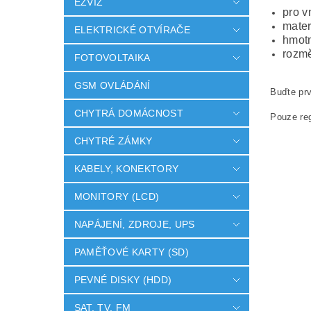
EZVIZ
pro v
mater
ELEKTRICKÉ OTVÍRAČE
hmotn
rozm
FOTOVOLTAIKA
GSM OVLÁDÁNÍ
Buďte prv
CHYTRÁ DOMÁCNOST
Pouze reg
CHYTRÉ ZÁMKY
KABELY, KONEKTORY
MONITORY (LCD)
NAPÁJENÍ, ZDROJE, UPS
PAMĚŤOVÉ KARTY (SD)
PEVNÉ DISKY (HDD)
SAT, TV, FM