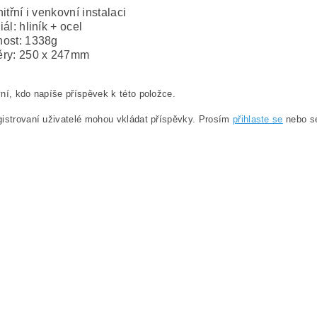
nitřní i venkovní instalaci
iál: hliník + ocel
ost: 1338g
ěry: 250 x 247mm
ní, kdo napíše příspěvek k této položce.
istrovaní uživatelé mohou vkládat příspěvky. Prosím
přihlaste se
nebo 