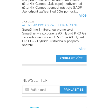
účtu Hik Connect Jak odpojit zařízení od
účtu Hik-Connect pomocí nástroje SADP
Jak odpojit zařízení od účtu pomocí...
více
17.8.2025
AX HYBRID PRO G2 ZA SPECIÁLNÍ CENU
Spouštíme limitovanou promo akci
SmartTry – vyzkoušejte AX Hybrid PRO G2
za zvýhodněnou cenu! 🔧 Co je AX Hybrid
PRO G2? Hybridní ústředna s podporou
sběrnic...
více
ZOBRAZIT VÍCE
NEWSLETTER