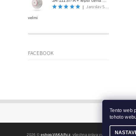
JA-111ST-A + lepší cena po registraci
Jaroslav Spěváček
|
velmi
FACEBOOK
Tento web 
tohoto webu
NASTAV
2026 ©
eshop.VAKAP.cz
, všechna práva vyhrazena