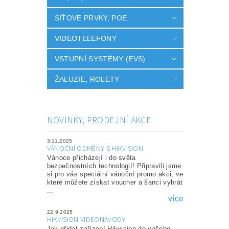
SÍŤOVÉ PRVKY, POE
VIDEOTELEFONY
VSTUPNÍ SYSTÉMY (EVS)
ŽALUZIE, ROLETY
NOVINKY, PRODEJNÍ AKCE
3.11.2025
VÁNOČNÍ ODMĚNY S HIKVISION
Vánoce přicházejí i do světa
bezpečnostních technologií! Připravili jsme
si pro vás speciální vánoční promo akci, ve
které můžete získat voucher a šanci vyhrát
...
více
22.9.2025
HIKVISION VIDEONÁVODY
Jak přidat zařízení Hikvision do vašeho