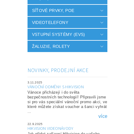
SÍŤOVÉ PRVKY, POE
VIDEOTELEFONY
VSTUPNÍ SYSTÉMY (EVS)
ŽALUZIE, ROLETY
NOVINKY, PRODEJNÍ AKCE
3.11.2025
VÁNOČNÍ ODMĚNY S HIKVISION
Vánoce přicházejí i do světa
bezpečnostních technologií! Připravili jsme
si pro vás speciální vánoční promo akci, ve
které můžete získat voucher a šanci vyhrát
...
více
22.9.2025
HIKVISION VIDEONÁVODY
Jak přidat zařízení Hikvision do vašeho