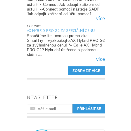
účtu Hik Connect Jak odpojit zařízení od
účtu Hik-Connect pomocí nástroje SADP
Jak odpojit zařízení od účtu pomocí...
více
17.8.2025
AX HYBRID PRO G2 ZA SPECIÁLNÍ CENU
Spouštíme limitovanou promo akci
SmartTry – vyzkoušejte AX Hybrid PRO G2
za zvýhodněnou cenu! 🔧 Co je AX Hybrid
PRO G2? Hybridní ústředna s podporou
sběrnic...
více
ZOBRAZIT VÍCE
NEWSLETTER