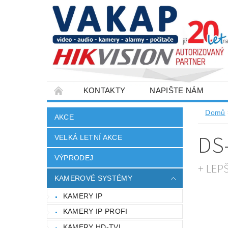
KONTAKTY
NAPIŠTE NÁM
SLOVNÍK POJMŮ
VELKOOBCHOD
Domů
AKCE
DS
VELKÁ LETNÍ AKCE
VÝPRODEJ
+ LEP
KAMEROVÉ SYSTÉMY
KAMERY IP
KAMERY IP PROFI
KAMERY HD-TVI