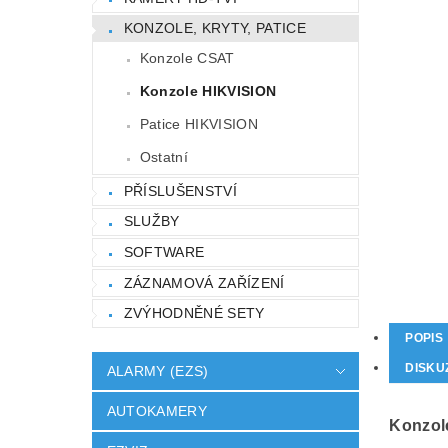
KONZOLE, KRYTY, PATICE
Konzole CSAT
Konzole HIKVISION
Patice HIKVISION
Ostatní
PŘÍSLUŠENSTVÍ
SLUŽBY
SOFTWARE
ZÁZNAMOVÁ ZAŘÍZENÍ
ZVÝHODNĚNÉ SETY
POPIS
DISKU
ALARMY (EZS)
AUTOKAMERY
Konzol