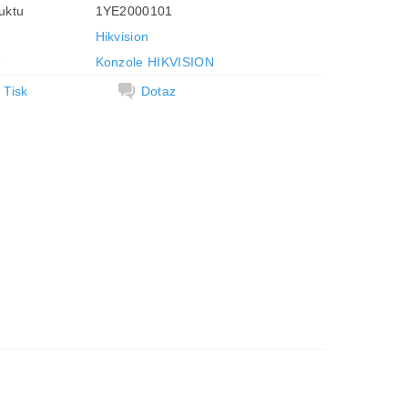
uktu
1YE2000101
Hikvision
e
Konzole HIKVISION
Tisk
Dotaz