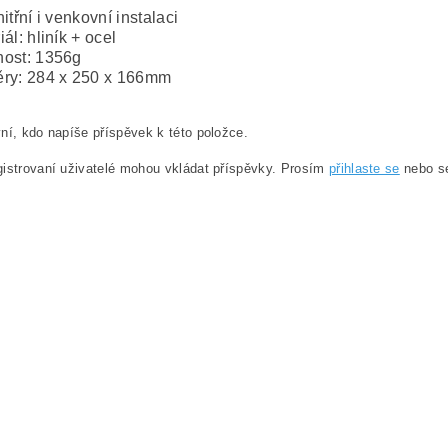
nitřní i venkovní instalaci
iál: hliník + ocel
ost: 1356g
ry: 284 x 250 x 166mm
ní, kdo napíše příspěvek k této položce.
istrovaní uživatelé mohou vkládat příspěvky. Prosím
přihlaste se
nebo 