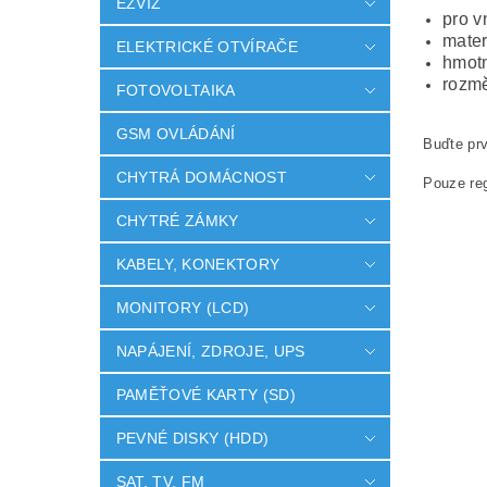
EZVIZ
pro v
mater
ELEKTRICKÉ OTVÍRAČE
hmotn
rozmě
FOTOVOLTAIKA
GSM OVLÁDÁNÍ
Buďte prv
CHYTRÁ DOMÁCNOST
Pouze reg
CHYTRÉ ZÁMKY
KABELY, KONEKTORY
MONITORY (LCD)
NAPÁJENÍ, ZDROJE, UPS
PAMĚŤOVÉ KARTY (SD)
PEVNÉ DISKY (HDD)
SAT, TV, FM