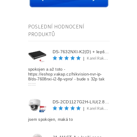
POSLEDNÍ HODNOCENÍ
PRODUKTŮ
DS-7632NXI-K2(D) + lepší cena po registraci
Karel Rakovec
|
spokojen a až toto -
https://eshop.vakap.cz/hikvision-nvr-ip-
8/ds-7608nxi-i2-8p-vpro/ - bude s 32p tak
::::::
DS-2CD1127G2H-LIU(2.8mm) + lepší cena po registraci
Karel Rakovec
|
jsem spokojen, maká to