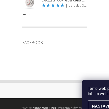
JA-111ST-A + lepší cena po registraci
Jaroslav Spěváček
|
velmi
FACEBOOK
Tento web 
tohoto webu
NASTAV
2026 ©
eshop.VAKAP.cz
, všechna práva vyhrazena