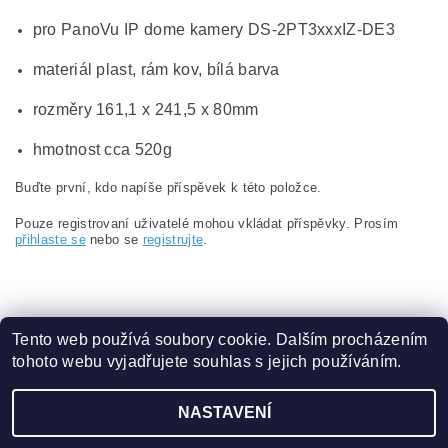
pro PanoVu IP dome kamery DS-2PT3xxxIZ-DE3
materiál plast, rám kov, bílá barva
rozměry 161,1 x 241,5 x 80mm
hmotnost cca 520g
Buďte první, kdo napíše příspěvek k této položce.
Pouze registrovaní uživatelé mohou vkládat příspěvky. Prosím
přihlaste se
nebo se
registrujte
.
Tento web používá soubory cookie. Dalším procházením
tohoto webu vyjadřujete souhlas s jejich používáním.
Obchodní podmínky
|
Ochrana osobních údajů
NASTAVENÍ
2026 ©
eshop.VAKAP.cz
, všechna práva vyhrazena