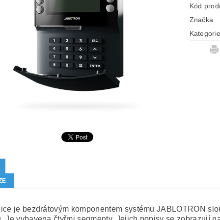
Kód prod
Značka
Kategori
ZE
ice je bezdrátovým komponentem systému JABLOTRON sloužíc
. Je vybavena čtyřmi segmenty. Jejich popisy se zobrazují n