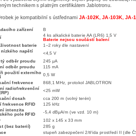
eným technikem s platným certifikátem Jablotronu.
ýrobek je kompatibilní s ústřednami
JA-102K, JA-103K, JA-
dacího zařízení
B
4 ks alkalické baterie AA (LR6) 1,5 V
í
Baterie nejsou součástí balení
životnost baterie
1–2 roky dle nastavení
 nízkého napětí
<4,5 V
tý odběr proudu
245 μA
ní odběr proudu
115 mA
ři použití externího
0,5 W
í
ační frekvence
868,1 MHz, protokol JABLOTRON
ní radiofrekvenční
<25 mW
ERP)
kační dosah
cca 200 m (volný terén)
í frekvence RFID
125 kHz
í intenzita
-5,4 dBμA/m (ve vzd. 10 m)
ckého pole RFID
y
102 x 145 x 33 mm
 (bez baterií)
285 g
ace
stupeň zabezpečení 2/třída prostředí II (dle