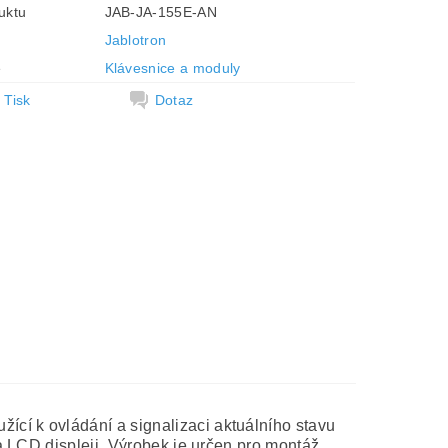
uktu
JAB-JA-155E-AN
Jablotron
e
Klávesnice a moduly
Tisk
Dotaz
í k ovládání a signalizaci aktuálního stavu
a LCD displeji. Výrobek je určen pro montáž