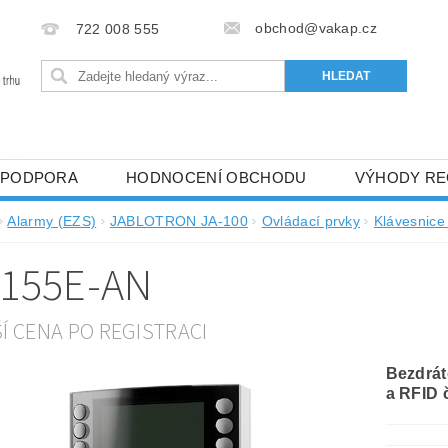
obchod@vakap.cz
722 008 555
PODPORA
HODNOCENÍ OBCHODU
VÝHODY RE
Alarmy (EZS)
JABLOTRON JA-100
Ovládací prvky
Klávesnice
-155E-AN
ŠÍ CENA PO REGISTRACI
Bezdrát
a RFID 