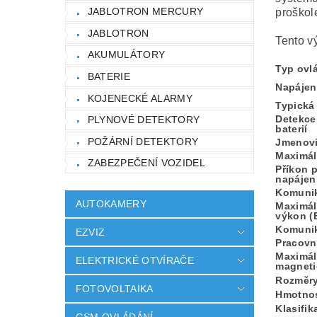
JABLOTRON MERCURY
proškol
JABLOTRON
Tento v
AKUMULÁTORY
Typ ovlá
BATERIE
Napájen
KOJENECKÉ ALARMY
Typická 
Detekce
PLYNOVÉ DETEKTORY
baterií
POŽÁRNÍ DETEKTORY
Jmenovi
Maximál
ZABEZPEČENÍ VOZIDEL
Příkon p
napájen
Komunik
AUTOKAMERY
Maximál
výkon (
Komuni
EZVIZ
Pracovn
Maximáln
ELEKTRICKÉ OTVÍRAČE
magneti
Rozměr
FOTOVOLTAIKA
Hmotnost
Klasifik