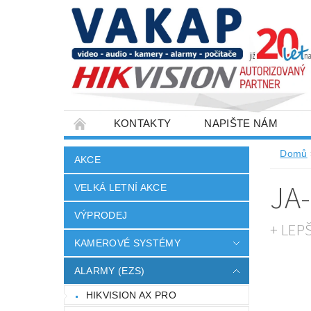
KONTAKTY
NAPIŠTE NÁM
SLOVNÍK POJMŮ
VELKOOBCHOD
Domů
AKCE
JA
VELKÁ LETNÍ AKCE
VÝPRODEJ
+ LEP
KAMEROVÉ SYSTÉMY
ALARMY (EZS)
HIKVISION AX PRO