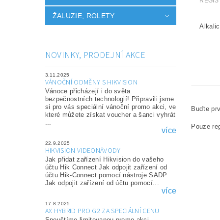
REGIS
ŽALUZIE, ROLETY
NOVINKY, PRODEJNÍ AKCE
3.11.2025
VÁNOČNÍ ODMĚNY S HIKVISION
Vánoce přicházejí i do světa
bezpečnostních technologií! Připravili jsme
si pro vás speciální vánoční promo akci, ve
Buďte prv
které můžete získat voucher a šanci vyhrát
...
Pouze reg
více
22.9.2025
HIKVISION VIDEONÁVODY
Jak přidat zařízení Hikvision do vašeho
účtu Hik Connect Jak odpojit zařízení od
účtu Hik-Connect pomocí nástroje SADP
Jak odpojit zařízení od účtu pomocí...
více
17.8.2025
AX HYBRID PRO G2 ZA SPECIÁLNÍ CENU
Spouštíme limitovanou promo akci