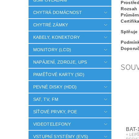
GSM OVLÁDÁNÍ
Prostřed
Rozsah 
CHYTRÁ DOMÁCNOST
Průměrn
Certifik
CHYTRÉ ZÁMKY
Splňuje
KABELY, KONEKTORY
Podmínk
Doporuč
MONITORY (LCD)
NAPÁJENÍ, ZDROJE, UPS
SOUV
PAMĚŤOVÉ KARTY (SD)
PEVNÉ DISKY (HDD)
SAT, TV, FM
SÍŤOVÉ PRVKY, POE
VIDEOTELEFONY
BAT-
+ LEP
VSTUPNÍ SYSTÉMY (EVS)