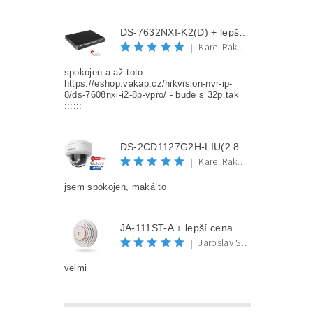
DS-7632NXI-K2(D) + lepší cena po registraci
Karel Rakovec
|
spokojen a až toto -
https://eshop.vakap.cz/hikvision-nvr-ip-
8/ds-7608nxi-i2-8p-vpro/ - bude s 32p tak
::::::
DS-2CD1127G2H-LIU(2.8mm) + lepší cena po registraci
Karel Rakovec
|
jsem spokojen, maká to
JA-111ST-A + lepší cena po registraci
Jaroslav Spěváček
|
velmi