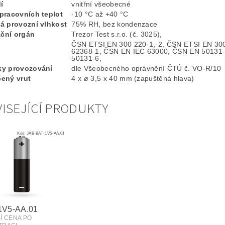
í
vnitřní všeobecné
pracovních teplot
-10 °C až +40 °C
á provozní vlhkost
75% RH, bez kondenzace
ační orgán
Trezor Test s.r.o. (č. 3025),
ČSN ETSI EN 300 220-1,-2, ČSN ETSI EN 30
62368-1, ČSN EN IEC 63000, ČSN EN 50131
50131-6,
y provozování
dle Všeobecného oprávnění ČTÚ č. VO-R/10
ený vrut
4 x ø 3,5 x 40 mm (zapuštěná hlava)
ISEJÍCÍ PRODUKTY
Kód:
JAB-BAT-1V5-AA.01
1V5-AA.01
ŠÍ CENA PO