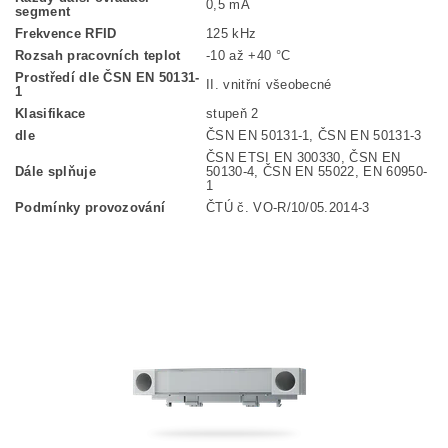
0,5 mA
segment
Frekvence RFID
125 kHz
Rozsah pracovních teplot
-10 až +40 °C
Prostředí dle ČSN EN 50131-
II. vnitřní všeobecné
1
Klasifikace
stupeň 2
dle
ČSN EN 50131-1, ČSN EN 50131-3
ČSN ETSI EN 300330, ČSN EN
Dále splňuje
50130-4, ČSN EN 55022, EN 60950-
1
Podmínky provozování
ČTÚ č. VO-R/10/05.2014-3