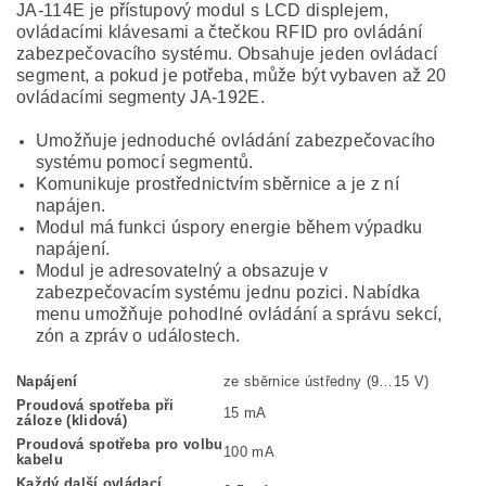
JA-114E je přístupový modul s LCD displejem,
ovládacími klávesami a čtečkou RFID pro ovládání
zabezpečovacího systému. Obsahuje jeden ovládací
segment, a pokud je potřeba, může být vybaven až 20
ovládacími segmenty JA-192E.
Umožňuje jednoduché ovládání zabezpečovacího
systému pomocí segmentů.
Komunikuje prostřednictvím sběrnice a je z ní
napájen.
Modul má funkci úspory energie během výpadku
napájení.
Modul je adresovatelný a obsazuje v
zabezpečovacím systému jednu pozici. Nabídka
menu umožňuje pohodlné ovládání a správu sekcí,
zón a zpráv o událostech.
Napájení
ze sběrnice ústředny (9…15 V)
Proudová spotřeba při
15 mA
záloze (klidová)
Proudová spotřeba pro volbu
100 mA
kabelu
Každý další ovládací