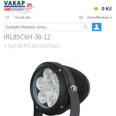
0 Kč
obchod@vakap.cz
722 008 555
IRL85C6H-30-12
+ SLEVA PO REGISTRACI