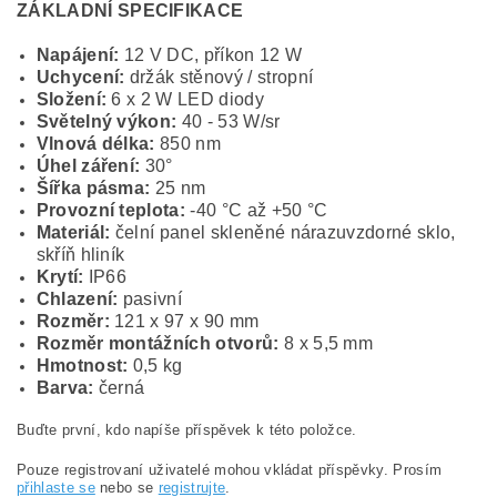
ZÁKLADNÍ SPECIFIKACE
Napájení:
12 V DC, příkon 12 W
Uchycení:
držák stěnový / stropní
Složení:
6 x 2 W LED diody
Světelný výkon:
40 - 53 W/sr
Vlnová délka:
850 nm
Úhel záření:
30°
Šířka pásma:
25 nm
Provozní teplota:
-40 °C až +50 °C
Materiál:
čelní panel skleněné nárazuvzdorné sklo,
skříň hliník
Krytí:
IP66
Chlazení:
pasivní
Rozměr:
121 x 97 x 90 mm
Rozměr montážních otvorů:
8 x 5,5 mm
Hmotnost:
0,5 kg
Barva:
černá
Buďte první, kdo napíše příspěvek k této položce.
Pouze registrovaní uživatelé mohou vkládat příspěvky. Prosím
přihlaste se
nebo se
registrujte
.