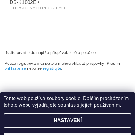
DS-K1802EK
+ LEPŠÍ CENA PO REGISTRACI
Buďte první, kdo napíše příspěvek k této položce.
Pouze registrovaní uživatelé mohou vkládat příspěvky. Prosím
přihlaste se
nebo se
registrujte
.
Tento web používá soubory cookie. Dalším procházením
tohoto webu vyjadřujete souhlas s jejich používáním.
Obchodní podmínky
|
Ochrana osobních údajů
NASTAVENÍ
2026 ©
eshop.VAKAP.cz
, všechna práva vyhrazena