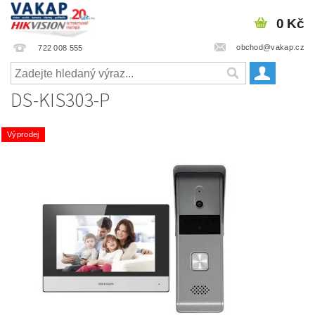
0 Kč
obchod@vakap.cz
722 008 555
DS-KIS303-P
Výprodej