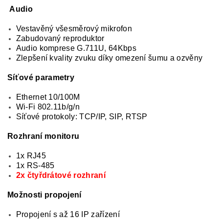
Audio
Vestavěný všesměrový mikrofon
Zabudovaný reproduktor
Audio komprese G.711U, 64Kbps
Zlepšení kvality zvuku díky omezení šumu a ozvěny
Síťové parametry
Ethernet 10/100M
Wi-Fi 802.11b/g/n
Síťové protokoly: TCP/IP, SIP, RTSP
Rozhraní monitoru
1x RJ45
1x RS-485
2x čtyřdrátové rozhraní
Možnosti propojení
Propojení s až 16 IP zařízení