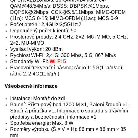
QAM@48/54Mb/s; DSSS: DBPSK@1Mbps,
DQPSK@2Mbps, CCK@5.5/11Mbps; MIMO-OFDM
(11n): MCS 0-15; MIMO-OFDM (11ac): MCS 0-9
Počet antén : 2,4GHz:2;5GHz:2
Doporučený počet klientů: 50
Prostorové proudy: 2,4 GHz, 2×2, MU-MIMO, 5 GHz,
2×2, MU-MIMO
Vysílací výkon: 20 dBm
Rychlost Wi-Fi: 2,4 G: 300 Mb/s, 5 G: 867 Mb/s
Standardy Wi-Fi:
Wi-Fi 5
Pracovní frekvenční pásmo: rádio 1: 5G(11a/n/ac),
rádio 2: 2,4G(11b/g/n)
Všeobecné informace
Instalace: Montáž do zdi
Balení: Přístupový bod 1200 M ×1, Balení šroubů ×1,
Stručná příručka ×1, Informace o souladu s právními
předpisy a bezpečnostní informace ×1
Spotřeba energie: Max. 8 W
Rozměry výrobku (Š × V × H): 86 mm × 86 mm × 35
mm