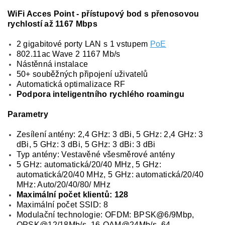
WiFi Acces Point - přístupový bod s přenosovou
rychlostí až 1167 Mbps
2 gigabitové porty LAN s 1 vstupem
PoE
802.11ac Wave 2 1167 Mb/s
Nástěnná instalace
50+ souběžných připojení uživatelů
Automatická optimalizace RF
Podpora inteligentního rychlého roamingu
Parametry
Zesílení antény: 2,4 GHz: 3 dBi, 5 GHz: 2,4 GHz: 3
dBi, 5 GHz: 3 dBi, 5 GHz: 3 dBi: 3 dBi
Typ antény: Vestavěné všesměrové antény
5 GHz: automatická/20/40 MHz, 5 GHz:
automatická/20/40 MHz, 5 GHz: automatická/20/40
MHz: Auto/20/40/80/ MHz
Maximální počet klientů: 128
Maximální počet SSID: 8
Modulační technologie: OFDM: BPSK@6/9Mbp,
QPSK@12/18Mb/s, 16-QAM@24Mb/s, 64-