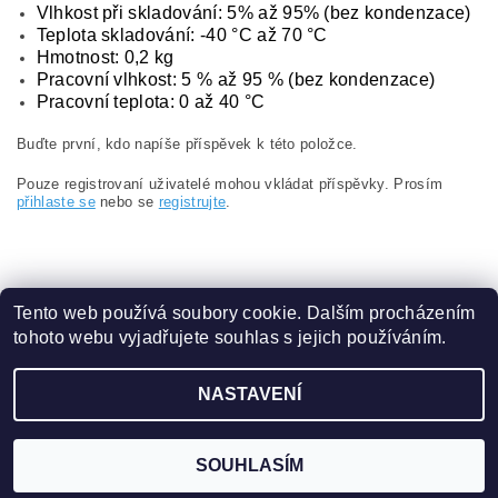
Vlhkost při skladování: 5% až 95% (bez kondenzace)
Teplota skladování: -40 °C až 70 °C
Hmotnost: 0,2 kg
Pracovní vlhkost: 5 % až 95 % (bez kondenzace)
Pracovní teplota: 0 až 40 °C
Buďte první, kdo napíše příspěvek k této položce.
Pouze registrovaní uživatelé mohou vkládat příspěvky. Prosím
přihlaste se
nebo se
registrujte
.
Tento web používá soubory cookie. Dalším procházením
tohoto webu vyjadřujete souhlas s jejich používáním.
Obchodní podmínky
|
Ochrana osobních údajů
NASTAVENÍ
2026 ©
eshop.VAKAP.cz
, všechna práva vyhrazena
Vytvořil Shoptet
SOUHLASÍM