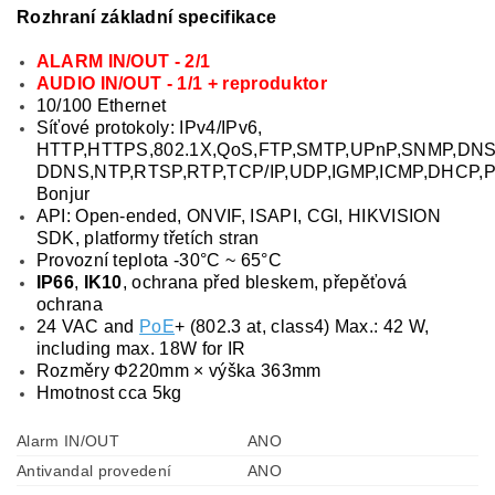
Rozhraní základní specifikace
ALARM IN/OUT - 2/1
AUDIO IN/OUT - 1/1 + reproduktor
10/100 Ethernet
Síťové protokoly: IPv4/IPv6,
HTTP,HTTPS,802.1X,QoS,FTP,SMTP,UPnP,SNMP,DNS
DDNS,NTP,RTSP,RTP,TCP/IP,UDP,IGMP,ICMP,DHCP,
Bonjur
API: Open-ended, ONVIF, ISAPI, CGI, HIKVISION
SDK, platformy třetích stran
Provozní teplota -30°C ~ 65°C
IP66
,
IK10
, ochrana před bleskem, přepěťová
ochrana
24 VAC and
PoE
+ (802.3 at, class4) Max.: 42 W,
including max. 18W for IR
Rozměry Φ220mm × výška 363mm
Hmotnost cca 5kg
Alarm IN/OUT
ANO
Antivandal provedení
ANO