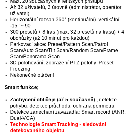
Max. 20 současných klientských přístupů
Až 32 uživatelů, 3 úrovně (administrátor, operátor,
uživatel)
Horizontální rozsah 360° (kontinuální), vertikální
-15°
~
90°
300 presetů + 8 tras (max. 32 presetů na trasu) + 4
obchůzky (až 10 minut pro každou)
Parkovací akce: Preset/Pattern Scan/Patrol
Scan/Auto Scan/Tilt Scan/Random Scan/Frame
Scan/Panorama Scan
3D polohování, zobrazení PTZ polohy, Preset
Freezing
Nekonečné otáčení
Smart funkce;
Zachycení obličeje (až 5 současně)
,
detekce
pohybu, detekce průchodu, ochrana perimetru,
Detekce zanechání zavazadla; Smart record (ANR,
Dual-VCA)
Technologie Smart Tracking - sledování
detekovaného objektu