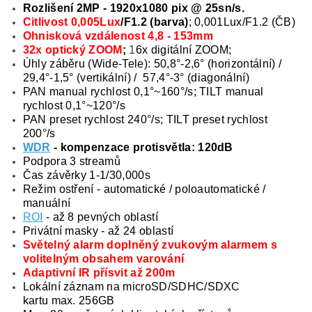
Rozlišení 2MP - 1920x1080 pix @ 25sn/s.
Citlivost 0,005Lux
/F1.2 (barva)
; 0,001Lux/F1.2 (ČB)
Ohnisková vzdálenost 4,8 - 153mm
32x optický ZOOM
;
1
6x digitální ZOOM;
Úhly záběru (Wide-Tele): 50,8°-2,6° (horizontální) /
29,4°-1,5° (vertikální) / 57,4°-3° (diagonální)
PAN manual rychlost 0,1°~160°/s; TILT manual
rychlost 0,1°~120°/s
PAN preset rychlost 240°/s; TILT preset rychlost
200°/s
WDR
- kompenzace protisvětla: 120dB
Podpora 3 streamů
Čas závěrky 1-1/30,000s
Režim ostření - automatické / poloautomatické /
manuální
ROI
- až 8 pevných oblastí
Privátní masky - až 24 oblastí
Světelný alarm doplněný zvukovým alarmem s
volitelným obsahem varování
Adaptivní IR přísvit až 200m
Lokální záznam na microSD/SDHC/SDXC
kartu max. 256GB