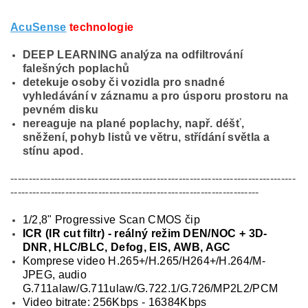
AcuSense
technologie
DEEP LEARNING analýza na odfiltrování
falešných poplachů
detekuje osoby či vozidla pro snadné
vyhledávání v záznamu a pro úsporu prostoru na
pevném disku
nereaguje na plané poplachy, např. déšť,
sněžení, pohyb listů ve větru, střídání světla a
stínu apod.
------------------------------------------------------------------------------
--------------------------------------------------------------------
1/2,8" Progressive Scan CMOS čip
ICR (IR cut filtr) - reálný režim DEN/NOC + 3D-
DNR, HLC/BLC, Defog, EIS, AWB, AGC
Komprese video H.265+/H.265/H264+/H.264/M-
JPEG, audio
G.711alaw/G.711ulaw/G.722.1/G.726/MP2L2/PCM
Video bitrate: 256Kbps - 16384Kbps