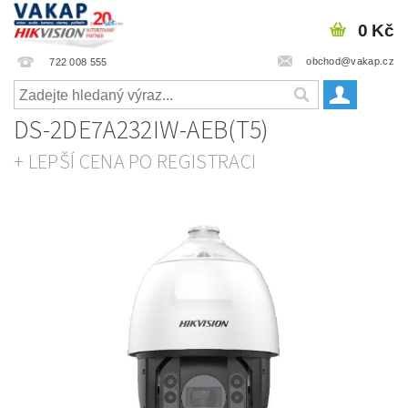
0 Kč
obchod@vakap.cz
722 008 555
DS-2DE7A232IW-AEB(T5)
+ LEPŠÍ CENA PO REGISTRACI