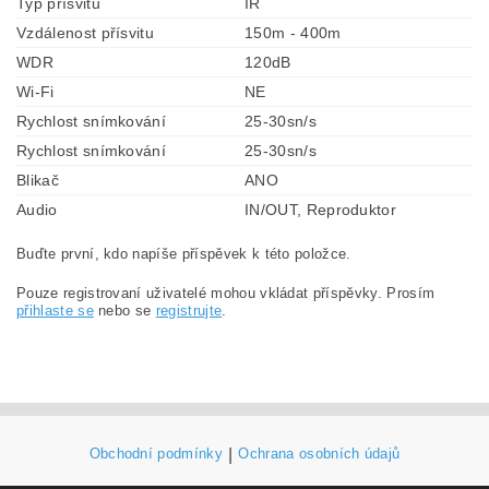
Typ přísvitu
IR
Vzdálenost přísvitu
150m - 400m
WDR
120dB
Wi-Fi
NE
Rychlost snímkování
25-30sn/s
Rychlost snímkování
25-30sn/s
Blikač
ANO
Audio
IN/OUT, Reproduktor
Buďte první, kdo napíše příspěvek k této položce.
Pouze registrovaní uživatelé mohou vkládat příspěvky. Prosím
přihlaste se
nebo se
registrujte
.
Obchodní podmínky
|
Ochrana osobních údajů