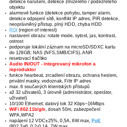
detekce narušení, detekce zmizelého / podezřelého
objektu
alarmové funkce (detekce pohybu, tamper alarm,
detekce odpojení sítě, konflikt IP adres, PIR detekce,
neoprávněný přístup, plný HDD, chyba HDD
ROI
(region of interest)
nastavení obrazu: rotate mode, sytost, jas, kontrast,
ostrost
podporuje lokální záznam na microSD/SDXC kartu
do 128GB; NAS (NFS,SMB/CIFS), ANR
resetovací tlačítko
Audio IN/OUT - integrovaný mikrofon a
reproduktor
funkce hearbeat, zrcadlení obrazu, ochrana heslem,
privátní masky, vodoznak, Filtr IP adres
max. 6 součaných klientských přístupů
až 32 uživatelů, 3 úrovně (administrátor, operátor,
uživatel)
10/100 Ethernet; datový tok 32 Kbps~16Mbps
WiFi 802.11b/g/n
, dosah 50m, zabezpečení
WPA,WPA2
napájení 12 VDC±25%, 0,5A, 6W max,
PoE
(802.3af), 0,2-0,1A, 7W max