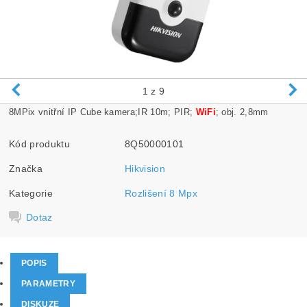
1
z 9
8MPix vnitřní IP Cube kamera;IR 10m; PIR;
WiFi
; obj. 2,8mm
Kód produktu
8Q50000101
Značka
Hikvision
Kategorie
Rozlišení 8 Mpx
Dotaz
POPIS
PARAMETRY
DISKUZE