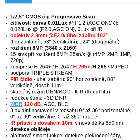
1/2,5" CMOS čip Progressive Scan
citlivost: barva 0,01Lux
@ F1.2 (AGC ON)/ čb
0,028Lux @ (F2.0,AGC ON), 0Lux při IR
objektiv 2,8mm @F2.0/ úhel záběru 102°
(horizontální); 53° (vertikální), 124° (diagonální)
rozlišení 8MP (3840 x 2160)
15 sn/s při rozlišení 8MP; 25sn/s @ (4MP, 2MP, 1MP,
720p)
komprese H.264+ / H.264 /
H.265+
/
H.265
/ MJPEG
podpora TRIPLE STREAM
PIR čidlo
- úhel záběru: 90° horizontálně, 80°
vertikálně, dosah 11m
skutečný režim DEN/NOC - ICR (IR cut filtr)
redukce šumu - 3D DNR
WDR
120 dB
,
AGC, BLC
3-axiální nastavení v rozsahu 0° až 36° horizontálně,
0° až 90° vertikálně, 0° až 360° rotace
IR přísvit s dosahem 10m
, vlnová délka 850 nm
detekce obličeje
alarmové smart funkce: detekce překročení čáry,