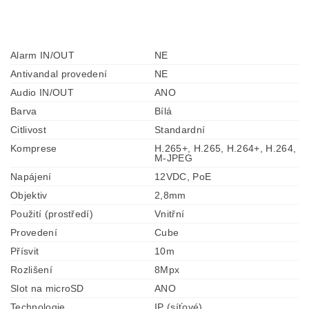
Alarm IN/OUT
NE
Antivandal provedení
NE
Audio IN/OUT
ANO
Barva
Bílá
Citlivost
Standardní
Komprese
H.265+, H.265, H.264+, H.264,
M-JPEG
Napájení
12VDC, PoE
Objektiv
2,8mm
Použití (prostředí)
Vnitřní
Provedení
Cube
Přísvit
10m
Rozlišení
8Mpx
Slot na microSD
ANO
Technologie
IP (síťové)