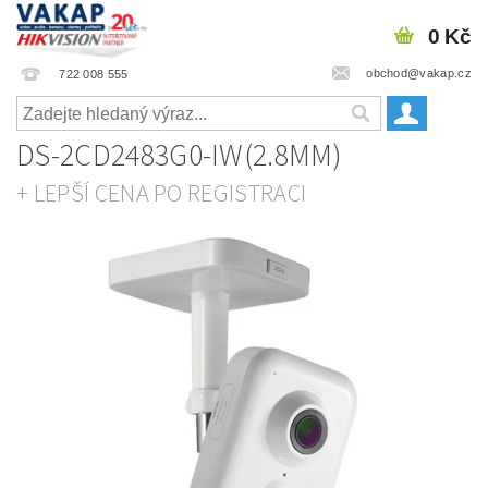
0 Kč
obchod@vakap.cz
722 008 555
DS-2CD2483G0-IW(2.8MM)
+ LEPŠÍ CENA PO REGISTRACI