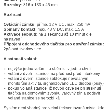
Rozměry:
316 x 133 x 46 mm
Rozhraní:
Ovládání zámku:
přímé, 12 V DC, max. 250 mA
Spínaný kontakt:
max. 48 V DC, max. 1,5 A
Aktivace sepnutí:
na 1 sekundu až 10 minut dle
nastavení
Připojení odchodového tlačítka pro otevření zámku:
2pólová svorkovnice
Vlastnosti volání:
nejvýše jedno volání na sběrnici v jednu chvíli
volání z dveřní stanice má přednost před interkomy
volání z dveřní stanice zablokuje nevolaným
monitorům aktivitu, signalizováno LED diodou (busy)
pokud volaná stanice již hovoří ozve se při stisknutí
tlačítka na domovním zvonku varovný tón a podsvit
volané stanice se nerozbliká
Systém není vhodný pro velmi frekventovaná místa, kde