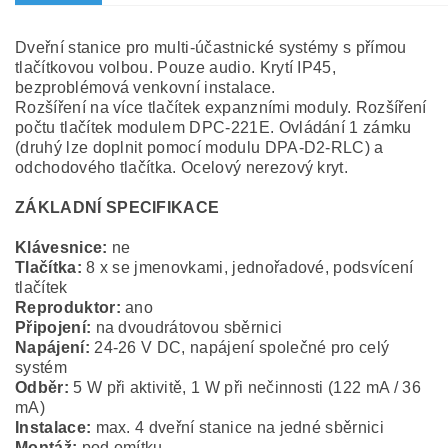
Dveřní stanice pro multi-účastnické systémy s přímou
tlačítkovou volbou. Pouze audio. Krytí IP45,
bezproblémová venkovní instalace.
Rozšíření na více tlačítek expanzními moduly. Rozšíření
počtu tlačítek modulem DPC-221E. Ovládání 1 zámku
(druhý lze doplnit pomocí modulu DPA-D2-RLC) a
odchodového tlačítka. Ocelový nerezový kryt.
ZÁKLADNÍ SPECIFIKACE
Klávesnice:
ne
Tlačítka:
8 x se jmenovkami, jednořadové, podsvícení
tlačítek
Reproduktor:
ano
Připojení:
na dvoudrátovou sběrnici
Napájení:
24-26 V DC, napájení společné pro celý
systém
Odběr:
5 W při aktivitě, 1 W při nečinnosti (122 mA / 36
mA)
Instalace:
max. 4 dveřní stanice na jedné sběrnici
Montáž:
pod omítku