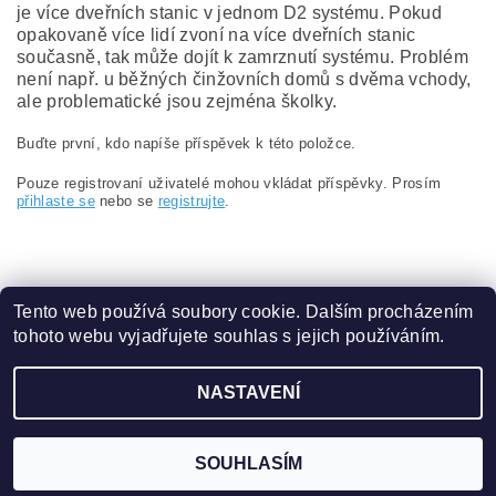
je více dveřních stanic v jednom D2 systému. Pokud
opakovaně více lidí zvoní na více dveřních stanic
současně, tak může dojít k zamrznutí systému. Problém
není např. u běžných činžovních domů s dvěma vchody,
ale problematické jsou zejména školky.
Buďte první, kdo napíše příspěvek k této položce.
Pouze registrovaní uživatelé mohou vkládat příspěvky. Prosím
přihlaste se
nebo se
registrujte
.
Tento web používá soubory cookie. Dalším procházením
tohoto webu vyjadřujete souhlas s jejich používáním.
Obchodní podmínky
|
Ochrana osobních údajů
NASTAVENÍ
2026 ©
eshop.VAKAP.cz
, všechna práva vyhrazena
Vytvořil Shoptet
SOUHLASÍM