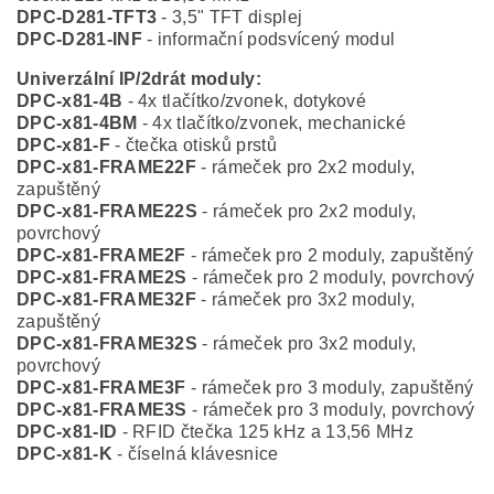
DPC-D281-TFT3
- 3,5" TFT displej
DPC-D281-INF
- informační podsvícený modul
Univerzální IP/2drát moduly:
DPC-x81-4B
- 4x tlačítko/zvonek, dotykové
DPC-x81-4BM
- 4x tlačítko/zvonek, mechanické
DPC-x81-F
- čtečka otisků prstů
DPC-x81-FRAME22F
- rámeček pro 2x2 moduly,
zapuštěný
DPC-x81-FRAME22S
- rámeček pro 2x2 moduly,
povrchový
DPC-x81-FRAME2F
- rámeček pro 2 moduly, zapuštěný
DPC-x81-FRAME2S
- rámeček pro 2 moduly, povrchový
DPC-x81-FRAME32F
- rámeček pro 3x2 moduly,
zapuštěný
DPC-x81-FRAME32S
- rámeček pro 3x2 moduly,
povrchový
DPC-x81-FRAME3F
- rámeček pro 3 moduly, zapuštěný
DPC-x81-FRAME3S
- rámeček pro 3 moduly, povrchový
DPC-x81-ID
- RFID čtečka 125 kHz a 13,56 MHz
DPC-x81-K
- číselná klávesnice