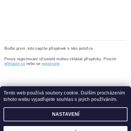
Buďte první, kdo napíše příspěvek k této položce.
Pouze registrovaní uživatelé mohou vkládat příspěvky. Prosím
přihlaste se
nebo se
registrujte
.
Tento web používá soubory cookie. Dalším procházením
tohoto webu vyjadřujete souhlas s jejich používáním.
Obchodní podmínky
|
Ochrana osobních údajů
NASTAVENÍ
2026 ©
eshop.VAKAP.cz
, všechna práva vyhrazena