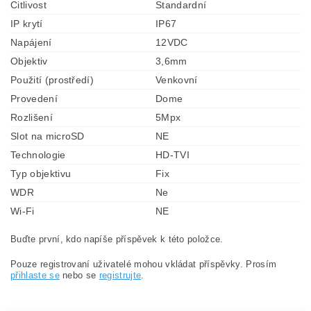
Citlivost
Standardní
IP krytí
IP67
Napájení
12VDC
Objektiv
3,6mm
Použití (prostředí)
Venkovní
Provedení
Dome
Rozlišení
5Mpx
Slot na microSD
NE
Technologie
HD-TVI
Typ objektivu
Fix
WDR
Ne
Wi-Fi
NE
Buďte první, kdo napíše příspěvek k této položce.
Pouze registrovaní uživatelé mohou vkládat příspěvky. Prosím
přihlaste se
nebo se
registrujte
.