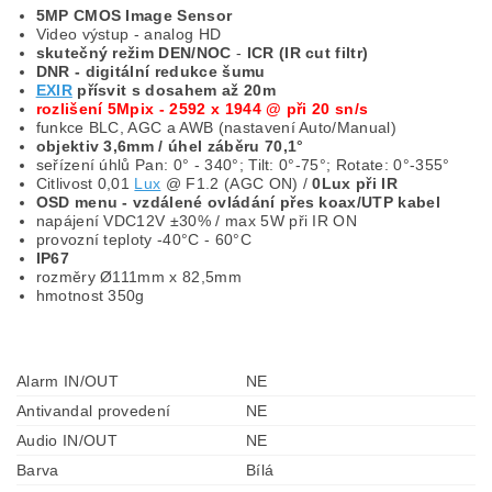
5MP CMOS Image Sensor
Video výstup - analog HD
skutečný režim DEN/NOC
-
ICR (IR cut filtr)
DNR - digitální redukce šumu
EXIR
přísvit s dosahem až 20m
rozlišení 5Mpix - 2592 x 1944 @ při 20 sn/s
funkce BLC, AGC a AWB (nastavení Auto/Manual)
objektiv 3,6mm
/ úhel záběru 70,1°
seřízení úhlů Pan: 0° - 340°; Tilt: 0°-75°; Rotate: 0°-355°
Citlivost 0,01
Lux
@ F1.2 (AGC ON) /
0Lux při IR
OSD menu - vzdálené ovládání přes koax/UTP kabel
napájení VDC12V ±30% / max 5W při IR ON
provozní teploty -40°C - 60°C
IP67
rozměry Ø111mm x 82,5mm
hmotnost 350g
H1+H5
Alarm IN/OUT
NE
Antivandal provedení
NE
Audio IN/OUT
NE
Barva
Bílá