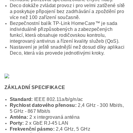
Deco dokáže zvládat provoz i pro velmi zatížené sítě
a poskytuje připojení bez zadrhávání a zpoždění pro
více než 100 zařízení současně.
Bezpečnostní balík TP-Link HomeCare™ je sada
individuálně přizpůsobených a zabezpečených
funkcí, která obsahuje rodičovskou kontrolu,
integrovaný antivirus a řízení kvality služeb (QoS).
Nastavení je ještě snadnější než dosud díky aplikaci
Deco, která vás provede jednotlivými kroky.
ZÁKLADNÍ SPECIFIKACE
Standard:
IEEE 802.11a/b/g/n/ac
Rychlost datového přenosu:
2,4 GHz - 300 Mbit/s,
5 GHz - 867 Mbit/s
Anténa:
2 x integrovaná anténa
Porty:
2 x GbE RJ-45 LAN
Frekvenční pásmo:
2,4 GHz, 5 GHz