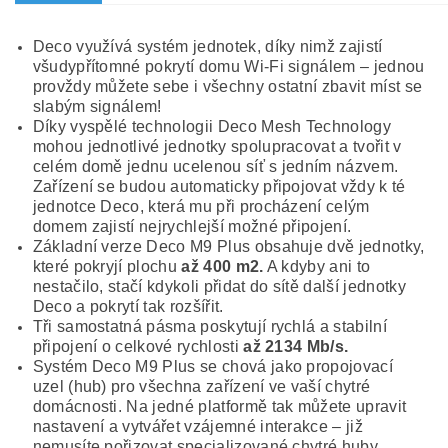
Deco využívá systém jednotek, díky nimž zajistí
všudypřítomné pokrytí domu Wi-Fi signálem – jednou
provždy můžete sebe i všechny ostatní zbavit míst se
slabým signálem!
Díky vyspělé technologii Deco Mesh Technology
mohou jednotlivé jednotky spolupracovat a tvořit v
celém domě jednu ucelenou síť s jedním názvem.
Zařízení se budou automaticky připojovat vždy k té
jednotce Deco, která mu při procházení celým
domem zajistí nejrychlejší možné připojení.
Základní verze Deco M9 Plus obsahuje dvě jednotky,
které pokryjí plochu
až 400 m2.
A kdyby ani to
nestačilo, stačí kdykoli přidat do sítě další jednotky
Deco a pokrytí tak rozšířit.
Tři samostatná pásma poskytují rychlá a stabilní
připojení o celkové rychlosti
až 2134 Mb/s.
Systém Deco M9 Plus se chová jako propojovací
uzel (hub) pro všechna zařízení ve vaší chytré
domácnosti. Na jedné platformě tak můžete upravit
nastavení a vytvářet vzájemné interakce – již
nemusíte pořizovat specializované chytré huby.