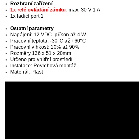
Rozhraní zařízení
1x relé ovládání zámku
, max. 30 V 1 A
1x ladicí port 1
Ostatní parametry
Napájení: 12 VDC, příkon až 4 W
Pracovní teplota: -30°C až +60°C
Pracovní vlhkost: 10% až 90%
Rozměry 136 x 51 x 20mm
Určeno pro vnitřní prostředí
Instalace: Povrchová montáž
Materiál: Plast