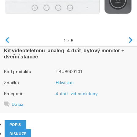
1
z 5
Kit videotelefonu, analog. 4-drát, bytový monitor +
dveřní stanice
Kód produktu
TBUB000101
Značka
Hikvision
Kategorie
4-drát. videotelefony
Dotaz
POPIS
DISKUZE