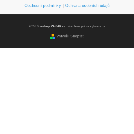
Obchodní podmínky
|
Ochrana osobních údajů
2026 ©
eshop.VAKAP.cz
, všechna práva vyhrazena
Vytvořil Shoptet