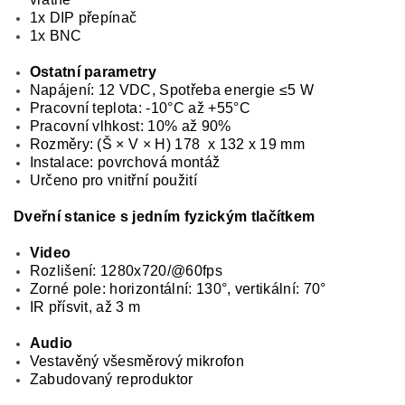
1x DIP přepínač
1x BNC
Ostatní parametry
Napájení: 12 VDC, Spotřeba energie
≤
5 W
Pracovní teplota: -10°C až +55°C
Pracovní vlhkost: 10% až 90%
Rozměry: (Š × V × H) 178 x 132 x 19 mm
Instalace: povrchová montáž
Určeno pro vnitřní použití
Dveřní stanice s jedním fyzickým tlačítkem
Video
Rozlišení: 1280x720/@60fps
Zorné pole: horizontální: 130°, vertikální: 70°
IR přísvit, až 3 m
Audio
Vestavěný všesměrový mikrofon
Zabudovaný reproduktor