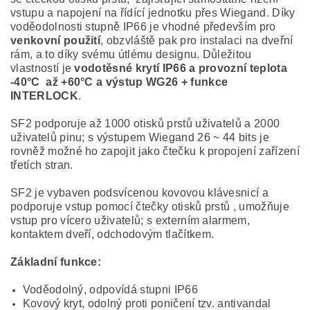
vstupu a napojení na řídící jednotku přes Wiegand. Díky
voděodolnosti stupně IP66 je vhodné především pro
venkovní použití
, obzvláště pak pro instalaci na dveřní
rám, a to díky svému útlému designu. Důležitou
vlastností je
vodotěsné krytí IP66 a provozní teplota
-40°C až +60°C a výstup WG26 + funkce
INTERLOCK
.
SF2 podporuje až 1000 otisků prstů uživatelů a 2000
uživatelů pinu; s výstupem Wiegand 26 ~ 44 bits je
rovněž možné ho zapojit jako čtečku k propojení zařízení
třetích stran.
SF2 je vybaven podsvícenou kovovou klávesnicí a
podporuje vstup pomocí čtečky otisků prstů , umožňuje
vstup pro vícero uživatelů; s externím alarmem,
kontaktem dveří, odchodovým tlačítkem.
Základní funkce:
Voděodolný, odpovídá stupni IP66
Kovový kryt, odolný proti poničení tzv. antivandal