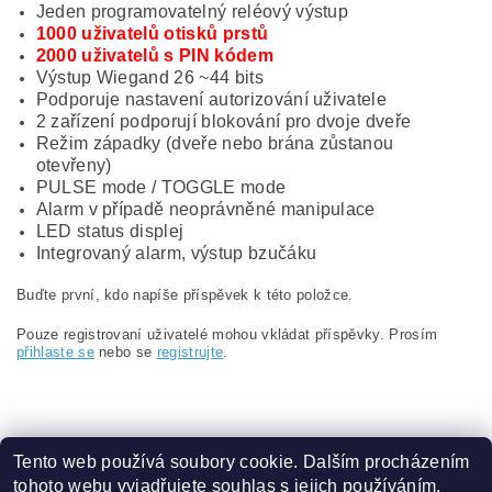
Jeden programovatelný reléový výstup
1000 uživatelů otisků prstů
2000 uživatelů s PIN kódem
Výstup Wiegand 26 ~44 bits
Podporuje nastavení autorizování uživatele
2 zařízení podporují blokování pro dvoje dveře
Režim západky (dveře nebo brána zůstanou
otevřeny)
PULSE mode / TOGGLE mode
Alarm v případě neoprávněné manipulace
LED status displej
Integrovaný alarm, výstup bzučáku
Buďte první, kdo napíše příspěvek k této položce.
Pouze registrovaní uživatelé mohou vkládat příspěvky. Prosím
přihlaste se
nebo se
registrujte
.
Tento web používá soubory cookie. Dalším procházením
tohoto webu vyjadřujete souhlas s jejich používáním.