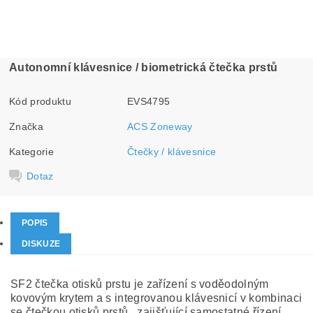
Autonomní klávesnice / biometrická čtečka prstů
Kód produktu
EVS4795
Značka
ACS Zoneway
Kategorie
Čtečky / klávesnice
Dotaz
POPIS
DISKUZE
SF2 čtečka otisků prstu je zařízení s voděodolným
kovovým krytem a s integrovanou klávesnicí v kombinaci
se čtečkou otisků prstů, zajišťující samostatné řízení