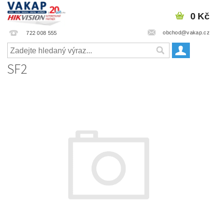
0 Kč
obchod@vakap.cz
722 008 555
SF2