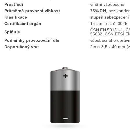
Prostředí
vnitřní všeobecné
Průměrná provozní vlhkost
75% RH, bez konde
Klasifikace
stupeň zabezpečení 
Certifikační orgán
Trezor Test č. 3025
ČSN EN 50131-1, Č
Splňuje
55032, ČSN ETSI EN
Podmínky provozování dle
všeobecného opráv
Doporučený vrut
2 x ø 3,5 x 40 mm (