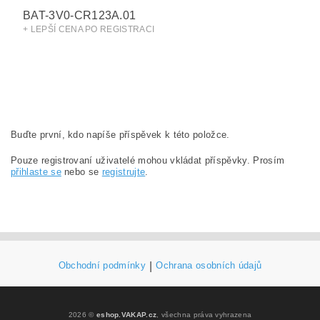
BAT-3V0-CR123A.01
+ LEPŠÍ CENA PO REGISTRACI
Buďte první, kdo napíše příspěvek k této položce.
Pouze registrovaní uživatelé mohou vkládat příspěvky. Prosím
přihlaste se
nebo se
registrujte
.
Obchodní podmínky
|
Ochrana osobních údajů
2026 ©
eshop.VAKAP.cz
, všechna práva vyhrazena