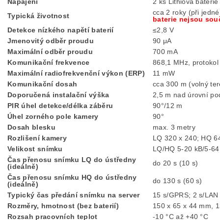
Napájení
2 ks Lithiová bateri
cca 2 roky (při jedné
Typická životnost
baterie nejsou sou
Detekce nízkého napětí baterií
≤2,8 V
Jmenovitý odběr proudu
90 μA
Maximální odběr proudu
700 mA
Komunikační frekvence
868,1 MHz, protok
Maximální radiofrekvenční výkon (ERP)
11 mW
Komunikační dosah
cca 300 m (volný ter
Doporučená instalační výška
2,5 m nad úrovní po
PIR úhel detekce/délka záběru
90°/12 m
Úhel zorného pole kamery
90°
Dosah blesku
max. 3 metry
Rozlišení kamery
LQ 320 x 240; HQ 6
Velikost snímku
LQ/HQ 5-20 kB/5-64
Čas přenosu snímku LQ do ústředny
do 20 s (10 s)
(ideálně)
Čas přenosu snímku HQ do ústředny
do 130 s (60 s)
(ideálně)
Typický čas předání snímku na server
15 s/GPRS; 2 s/LAN
Rozměry, hmotnost (bez baterií)
150 x 65 x 44 mm, 1
Rozsah pracovních teplot
-10 °C až +40 °C