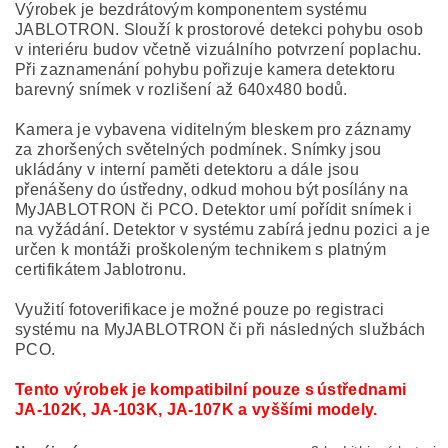
Výrobek je bezdrátovým komponentem systému
JABLOTRON. Slouží k prostorové detekci pohybu osob
v interiéru budov včetně vizuálního potvrzení poplachu.
Při zaznamenání pohybu pořizuje kamera detektoru
barevný snímek v rozlišení až 640x480 bodů.
Kamera je vybavena viditelným bleskem pro záznamy
za zhoršených světelných podmínek. Snímky jsou
ukládány v interní paměti detektoru a dále jsou
přenášeny do ústředny, odkud mohou být posílány na
MyJABLOTRON či PCO. Detektor umí pořídit snímek i
na vyžádání. Detektor v systému zabírá jednu pozici a je
určen k montáži proškoleným technikem s platným
certifikátem Jablotronu.
Využití fotoverifikace je možné pouze po registraci
systému na MyJABLOTRON či při následných službách
PCO.
Tento výrobek je kompatibilní pouze s ústřednami
JA-102K, JA-103K, JA-107K a vyššími modely.