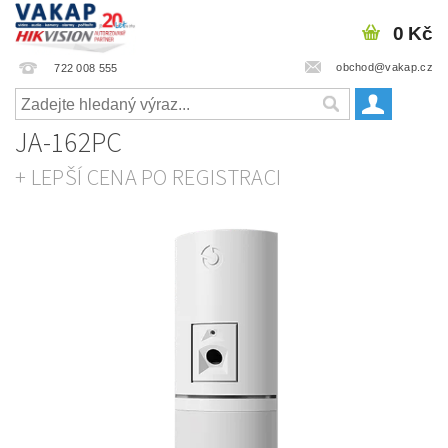
0 Kč
obchod@vakap.cz
722 008 555
JA-162PC
+ LEPŠÍ CENA PO REGISTRACI