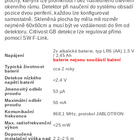
plochy, kterými lze proniknout i bez následného otevření
okenního rámu. Detektor při naučení do systému obsadí
pozice dvou periferií, každou lze konfigurovat
samostatně. Skleněná plocha by měla mít rozměr
nejméně 60x60cm a musí být ve vzdálenosti do 9m od
detektoru. Citlivost GB detekce lze regulovat přímo
pomocí SW F-Link.
2x alkalické baterie, typ LR6 (AA) 1,5 V
Napájení
/ 2,45 Ah
baterie nejsou součástí balení
Typická životnost
cca 2 roky
baterií
Detekce nízkého
<2,4 V
napětí baterií
Jmenovitý odběr
53 μA
proudu
Maximální odběr
50 mA
proudu
Komunikační
868,1 MHz, protokol JABLOTRON
frekvence
Max. radiofrekvenční
<25 mW
výkon
Doporučená
instalační výška nad
2,2–2,5 m