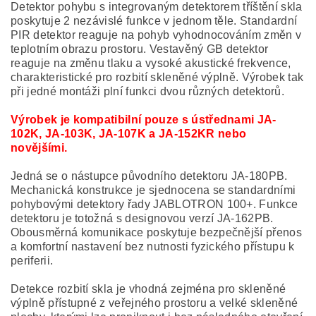
Detektor pohybu s integrovaným detektorem tříštění skla
poskytuje 2 nezávislé funkce v jednom těle. Standardní
PIR detektor reaguje na pohyb vyhodnocováním změn v
teplotním obrazu prostoru. Vestavěný GB detektor
reaguje na změnu tlaku a vysoké akustické frekvence,
charakteristické pro rozbití skleněné výplně. Výrobek tak
při jedné montáži plní funkci dvou různých detektorů.
Výrobek je kompatibilní pouze s ústřednami JA-
102K, JA-103K, JA-107K a JA-152KR nebo
novějšími.
Jedná se o nástupce původního detektoru JA-180PB.
Mechanická konstrukce je sjednocena se standardními
pohybovými detektory řady JABLOTRON 100+. Funkce
detektoru je totožná s designovou verzí JA-162PB.
Obousměrná komunikace poskytuje bezpečnější přenos
a komfortní nastavení bez nutnosti fyzického přístupu k
periferii.
Detekce rozbití skla je vhodná zejména pro skleněné
výplně přístupné z veřejného prostoru a velké skleněné