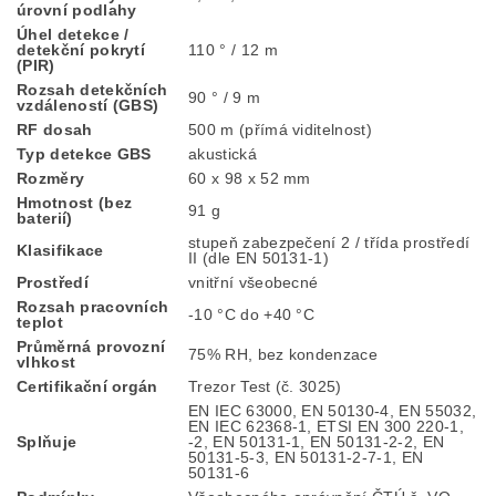
úrovní podlahy
Úhel detekce /
detekční pokrytí
110 ° / 12 m
(PIR)
Rozsah detekčních
90 ° / 9 m
vzdáleností (GBS)
RF dosah
500 m (přímá viditelnost)
Typ detekce GBS
akustická
Rozměry
60 x 98 x 52 mm
Hmotnost (bez
91 g
baterií)
stupeň zabezpečení 2 / třída prostředí
Klasifikace
II (dle EN 50131-1)
Prostředí
vnitřní všeobecné
Rozsah pracovních
-10 °C do +40 °C
teplot
Průměrná provozní
75% RH, bez kondenzace
vlhkost
Certifikační orgán
Trezor Test (č. 3025)
EN IEC 63000, EN 50130-4, EN 55032,
EN IEC 62368-1, ETSI EN 300 220-1,
Splňuje
-2, EN 50131-1, EN 50131-2-2, EN
50131-5-3, EN 50131-2-7-1, EN
50131-6