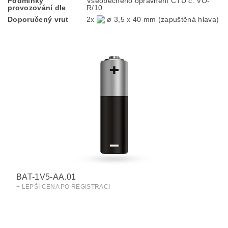
Podmínky
Všeobecného oprávnění ČTÚ č. VO-
provozování dle
R/10
Doporučený vrut
2x
ø 3,5 x 40 mm (zapuštěná hlava)
BAT-1V5-AA.01
+ LEPŠÍ CENA PO REGISTRACI