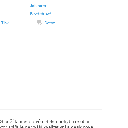
Jablotron
e
Bezdrátové
Tisk
Dotaz
ouží k prostorové detekci pohybu osob v
tor splňuje nejvyšší kvalitativní a designové