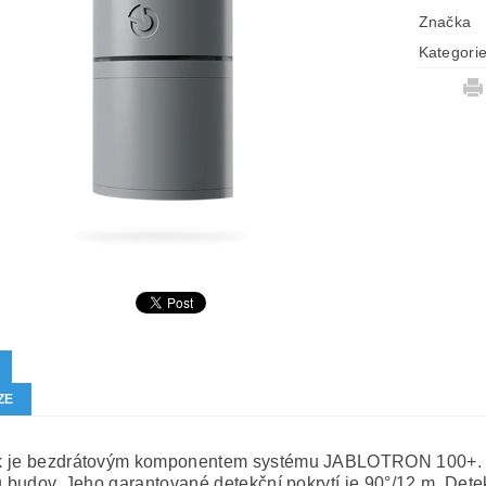
Značka
Kategori
ZE
 je bezdrátovým komponentem systému JABLOTRON 100+. Sl
u budov. Jeho garantované detekční pokrytí je 90°/12 m. Detek