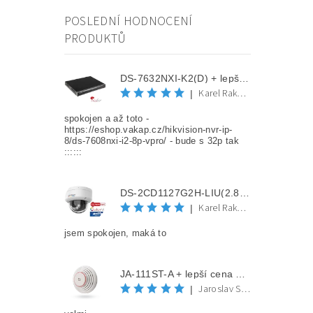
POSLEDNÍ HODNOCENÍ
PRODUKTŮ
DS-7632NXI-K2(D) + lepší cena po registraci
Karel Rakovec
|
spokojen a až toto -
https://eshop.vakap.cz/hikvision-nvr-ip-
8/ds-7608nxi-i2-8p-vpro/ - bude s 32p tak
::::::
DS-2CD1127G2H-LIU(2.8mm) + lepší cena po registraci
Karel Rakovec
|
jsem spokojen, maká to
JA-111ST-A + lepší cena po registraci
Jaroslav Spěváček
|