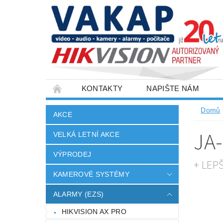
KONTAKTY
NAPIŠTE NÁM
SLOVNÍK POJMŮ
VELKOOBCHOD
Domů
AKCE
JA
VELKÁ LETNÍ AKCE
VÝPRODEJ
+ LEP
KAMEROVÉ SYSTÉMY
ALARMY (EZS)
HIKVISION AX PRO