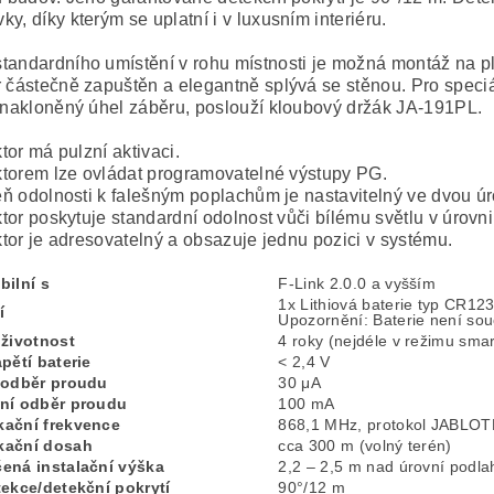
y, díky kterým se uplatní i v luxusním interiéru.
tandardního umístění v rohu místnosti je možná montáž na p
r částečně zapuštěn a elegantně splývá se stěnou. Pro speciá
i nakloněný úhel záběru, poslouží kloubový držák JA-191PL.
tor má pulzní aktivaci.
torem lze ovládat programovatelné výstupy PG.
ň odolnosti k falešným poplachům je nastavitelný ve dvou úr
tor poskytuje standardní odolnost vůči bílému světlu v úrov
tor je adresovatelný a obsazuje jednu pozici v systému.
bilní s
F-Link 2.0.0 a vyšším
1x Lithiová baterie typ CR12
í
Upozornění: Baterie není sou
 životnost
4 roky (nejdéle v režimu smar
pětí baterie
< 2,4 V
 odběr proudu
30 μA
ní odběr proudu
100 mA
ační frekvence
868,1 MHz, protokol JABLO
kační dosah
cca 300 m (volný terén)
ená instalační výška
2,2 – 2,5 m nad úrovní podla
tekce/detekční pokrytí
90°/12 m