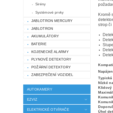
Sirény
požadavk
Systémové prvky
Kromě s
detekto
JABLOTRON MERCURY
strop č
JABLOTRON
Detek
AKUMULÁTORY
Detek
BATERIE
Stupe
Detek
KOJENECKÉ ALARMY
Detek
PLYNOVÉ DETEKTORY
Kompati
POŽÁRNÍ DETEKTORY
Napájen
ZABEZPEČENÍ VOZIDEL
Typická
Nízké na
Klidový
AUTOKAMERY
Maximál
Komunik
EZVIZ
Komuni
Doporuč
ELEKTRICKÉ OTVÍRAČE
Úhel de