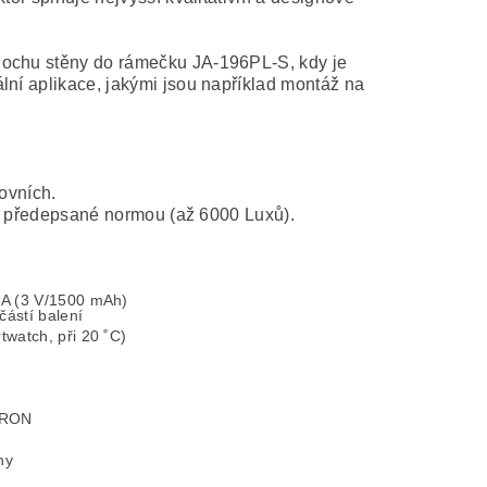
lochu stěny do rámečku JA-196PL-S, kdy je
lní aplikace, jakými jsou například montáž na
ovních.
ni předepsané normou (až 6000 Luxů).
3A (3 V/1500 mAh)
částí balení
twatch, při 20 ˚C)
TRON
hy