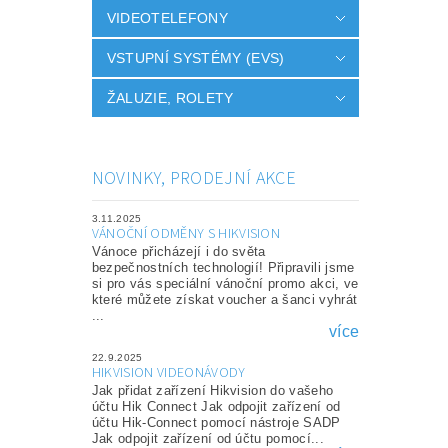
VIDEOTELEFONY
VSTUPNÍ SYSTÉMY (EVS)
ŽALUZIE, ROLETY
NOVINKY, PRODEJNÍ AKCE
3.11.2025
VÁNOČNÍ ODMĚNY S HIKVISION
Vánoce přicházejí i do světa
bezpečnostních technologií! Připravili jsme
si pro vás speciální vánoční promo akci, ve
které můžete získat voucher a šanci vyhrát
...
více
22.9.2025
HIKVISION VIDEONÁVODY
Jak přidat zařízení Hikvision do vašeho
účtu Hik Connect Jak odpojit zařízení od
účtu Hik-Connect pomocí nástroje SADP
Jak odpojit zařízení od účtu pomocí...