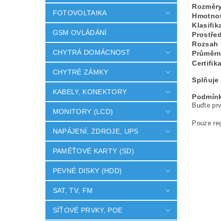
Rozměr
FOTOVOLTAIKA
Hmotnos
Klasifik
GSM OVLÁDÁNÍ
Prostřed
Rozsah 
CHYTRÁ DOMÁCNOST
Průměrn
Certifik
CHYTRÉ ZÁMKY
Splňuje
KABELY, KONEKTORY
Podmínk
Buďte prv
MONITORY (LCD)
Pouze reg
NAPÁJENÍ, ZDROJE, UPS
PAMĚŤOVÉ KARTY (SD)
PEVNÉ DISKY (HDD)
SAT, TV, FM
SÍŤOVÉ PRVKY, POE