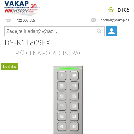
0 Kč
obchod@vakap.cz
722 008 555
DS-K1T809EX
+ LEPŠÍ CENA PO REGISTRACI
Novinka