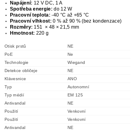
Napájení:
12 V DC, 1 A
Spotřeba energie:
do 12 W
Pracovní teplota:
-40 °C až +65 °C
Pracovní vlhkost:
0 % až 90 % (bez kondenzace)
Rozměry:
151 × 48 × 21,5 mm
Hmotnost:
220 g
Otisk prstů
NE
PoE
Ne
Technologie
Wiegand
Detekce obličeje
NE
Klávesnice
ANO
Typ
Autonomní
Typ médií
EM 125
Antivandal
NE
Použití
Venkovní
Použití
Venkovní
Antivandal
NE