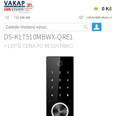
0 Kč
obchod@vakap.cz
722 008 555
DS-K1T510MBWX-QRE1
+ LEPŠÍ CENA PO REGISTRACI