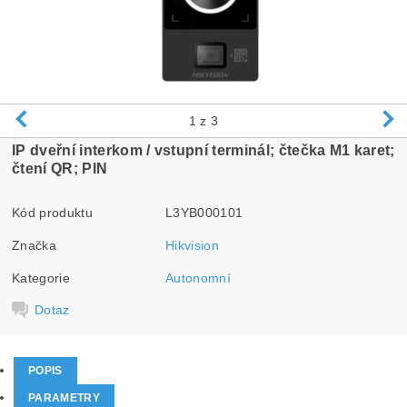
1
z 3
IP dveřní interkom / vstupní terminál; čtečka M1 karet;
čtení QR; PIN
Kód produktu
L3YB000101
Značka
Hikvision
Kategorie
Autonomní
Dotaz
POPIS
PARAMETRY