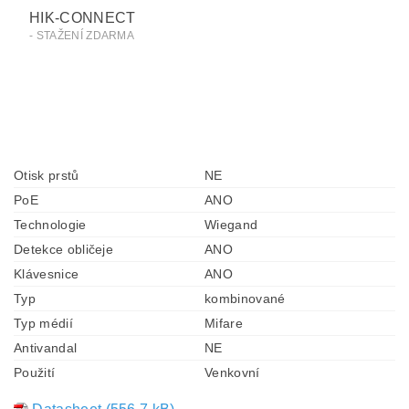
HIK-CONNECT
- STAŽENÍ ZDARMA
Otisk prstů
NE
PoE
ANO
Technologie
Wiegand
Detekce obličeje
ANO
Klávesnice
ANO
Typ
kombinované
Typ médií
Mifare
Antivandal
NE
Použití
Venkovní