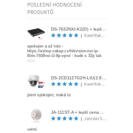
POSLEDNÍ HODNOCENÍ
PRODUKTŮ
DS-7632NXI-K2(D) + lepší cena po registraci
Karel Rakovec
|
spokojen a až toto -
https://eshop.vakap.cz/hikvision-nvr-ip-
8/ds-7608nxi-i2-8p-vpro/ - bude s 32p tak
::::::
DS-2CD1127G2H-LIU(2.8mm) + lepší cena po registraci
Karel Rakovec
|
jsem spokojen, maká to
JA-111ST-A + lepší cena po registraci
Jaroslav Spěváček
|
velmi