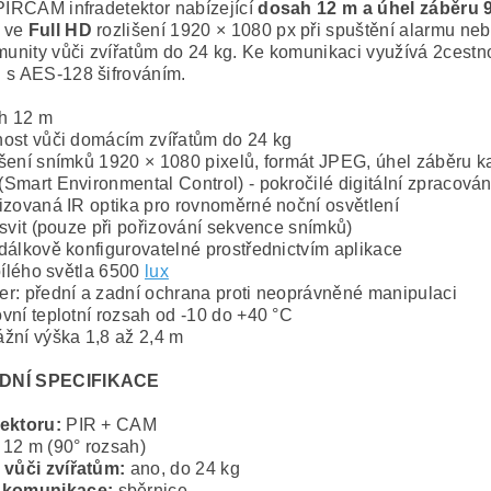
 PIRCAM infradetektor nabízející
dosah 12 m a úhel záběru 
 ve
Full HD
rozlišení 1920 × 1080 px při spuštění alarmu neb
imunity vůči zvířatům do 24 kg. Ke komunikaci využívá 2cest
 s AES-128 šifrováním.
h 12 m
ost vůči domácím zvířatům do 24 kg
šení snímků 1920 × 1080 pixelů, formát JPEG, úhel záběru ka
Smart Environmental Control) - pokročilé digitální zpracován
izovaná IR optika pro rovnoměrné noční osvětlení
ísvit (pouze při pořizování sekvence snímků)
dálkově konfigurovatelné prostřednictvím aplikace
 bílého světla 6500
lux
r: přední a zadní ochrana proti neoprávněné manipulaci
vní teplotní rozsah od -10 do +40 °C
žní výška 1,8 až 2,4 m
DNÍ SPECIFIKACE
tektoru:
PIR + CAM
:
12 m (90° rozsah)
 vůči zvířatům:
ano, do 24 kg
 komunikace:
sběrnice