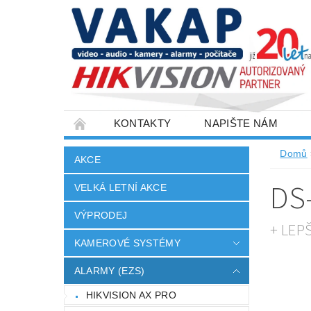
KONTAKTY
NAPIŠTE NÁM
SLOVNÍK POJMŮ
VELKOOBCHOD
Domů
AKCE
DS
VELKÁ LETNÍ AKCE
VÝPRODEJ
+ LEP
KAMEROVÉ SYSTÉMY
ALARMY (EZS)
HIKVISION AX PRO