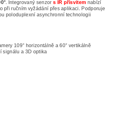
90°
. Integrovaný senzor
s IR přísvitem
nabízí
o při ručním vyžádání přes aplikaci. Podporuje
nou poloduplexní asynchronní technologii
mery 109° horizontálně a 60° vertikálně
í signálu a 3D optika