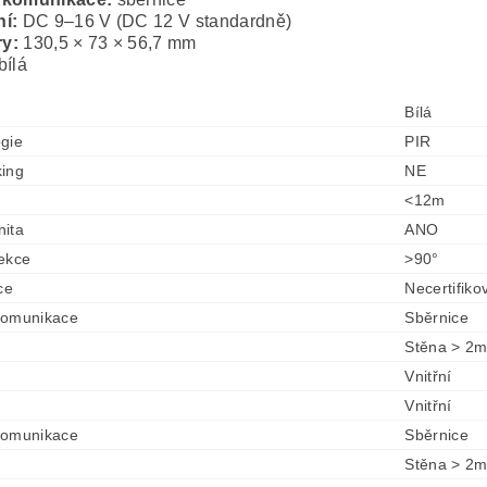
í:
DC 9–16 V (DC 12 V standardně)
ry:
130,5 × 73 × 56,7 mm
bílá
Bílá
gie
PIR
ing
NE
<12m
ita
ANO
ekce
>90°
ce
Necertifiko
komunikace
Sběrnice
Stěna > 2
Vnitřní
Vnitřní
komunikace
Sběrnice
Stěna > 2