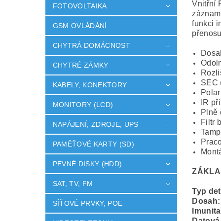
Vnitřní
FOTOVOLTAIKA
záznam
funkci 
GSM OVLÁDÁNÍ
přenosu
CHYTRÁ DOMÁCNOST
Dosa
Odoln
CHYTRÉ ZÁMKY
Rozli
SEC (
KABELY, KONEKTORY
Polar
IR př
MONITORY (LCD)
Plně 
Filtr
NAPÁJENÍ, ZDROJE, UPS
Tampe
Praco
PAMĚŤOVÉ KARTY (SD)
Montá
PEVNÉ DISKY (HDD)
ZÁKLA
SAT, TV, FM
Typ de
Dosah
SÍŤOVÉ PRVKY, POE
Imunita
Datová