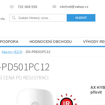
obchod@vakap.cz
722 008 555
PODPORA
HODNOCENÍ OBCHODU
VÝHODY RE
Alarmy (EZS)
DS-PD501PC12
-PD501PC12
ŠÍ CENA PO REGISTRACI
AX HYBR
přísvit