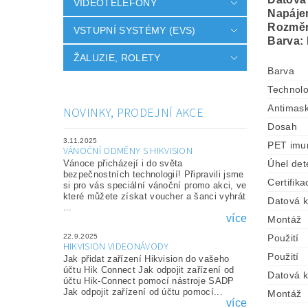
VIDEOTELEFONY
Napájen
Rozmě
VSTUPNÍ SYSTÉMY (EVS)
Barva:
ŽALUZIE, ROLETY
Barva
Technolo
Antimask
NOVINKY, PRODEJNÍ AKCE
Dosah
3.11.2025
PET imun
VÁNOČNÍ ODMĚNY S HIKVISION
Úhel det
Vánoce přicházejí i do světa
bezpečnostních technologií! Připravili jsme
Certifika
si pro vás speciální vánoční promo akci, ve
které můžete získat voucher a šanci vyhrát
Datová 
...
více
Montáž
Použití
22.9.2025
HIKVISION VIDEONÁVODY
Použití
Jak přidat zařízení Hikvision do vašeho
účtu Hik Connect Jak odpojit zařízení od
Datová 
účtu Hik-Connect pomocí nástroje SADP
Jak odpojit zařízení od účtu pomocí...
Montáž
více