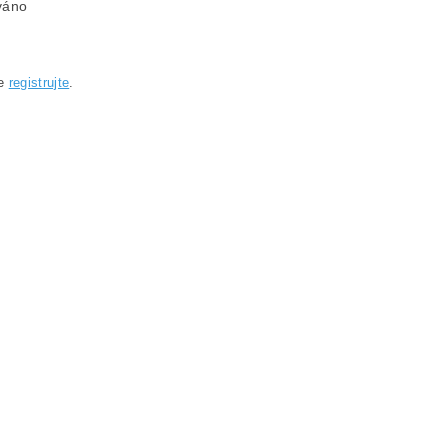
váno
se
registrujte
.