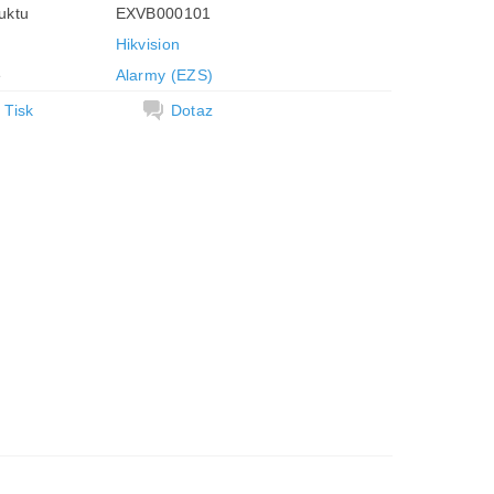
uktu
EXVB000101
Hikvision
e
Alarmy (EZS)
Tisk
Dotaz