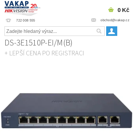
0 Kč
obchod@vakap.cz
722 008 555
DS-3E1510P-EI/M(B)
+ LEPŠÍ CENA PO REGISTRACI