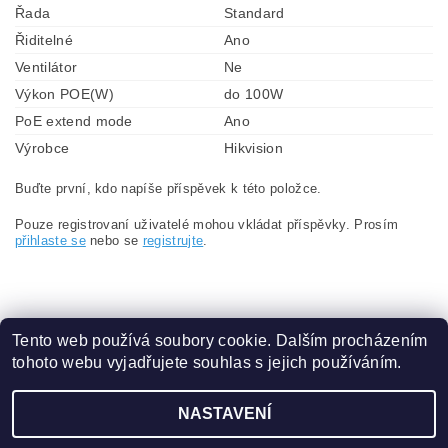
Řada
Standard
Řiditelné
Ano
Ventilátor
Ne
Výkon POE(W)
do 100W
PoE extend mode
Ano
Výrobce
Hikvision
Buďte první, kdo napíše příspěvek k této položce.
Pouze registrovaní uživatelé mohou vkládat příspěvky. Prosím
přihlaste se
nebo se
registrujte
.
Tento web používá soubory cookie. Dalším procházením
tohoto webu vyjadřujete souhlas s jejich používáním.
Obchodní podmínky
|
Ochrana osobních údajů
NASTAVENÍ
2026 ©
eshop.VAKAP.cz
, všechna práva vyhrazena