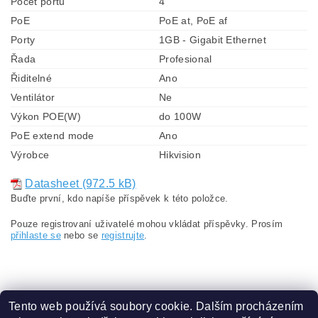
Počet portů
4
PoE
PoE at, PoE af
Porty
1GB - Gigabit Ethernet
Řada
Profesional
Řiditelné
Ano
Ventilátor
Ne
Výkon POE(W)
do 100W
PoE extend mode
Ano
Výrobce
Hikvision
Datasheet (972.5 kB)
Buďte první, kdo napíše příspěvek k této položce.
Pouze registrovaní uživatelé mohou vkládat příspěvky. Prosím
přihlaste se
nebo se
registrujte
.
Tento web používá soubory cookie. Dalším procházením