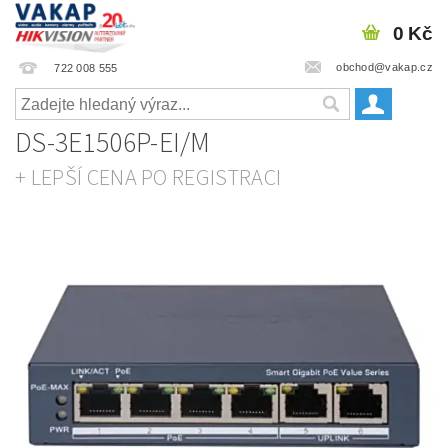
0 Kč
obchod@vakap.cz
722 008 555
DS-3E1506P-EI/M
+ LEPŠÍ CENA PO REGISTRACI