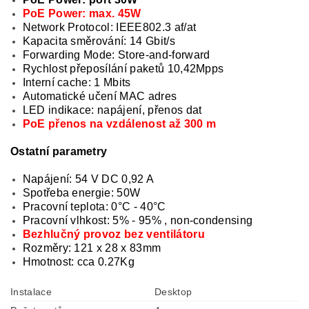
PoE Power:
max. 45W
Network Protocol: IEEE802.3 af/at
Kapacita směrování: 14 Gbit/s
Forwarding Mode: Store-and-forward
Rychlost přeposílání paketů 10,42Mpps
Interní cache: 1 Mbits
Automatické učení MAC adres
LED indikace: napájení, přenos dat
PoE přenos na vzdálenost až 300 m
Ostatní parametry
Napájení: 54 V DC 0,92 A
Spotřeba energie: 50W
Pracovní teplota: 0°C - 40°C
Pracovní vlhkost: 5% - 95% , non-condensing
Bezhlučný provoz bez ventilátoru
Rozměry: 121 x 28 x 83mm
Hmotnost: cca 0.27Kg
Instalace
Desktop