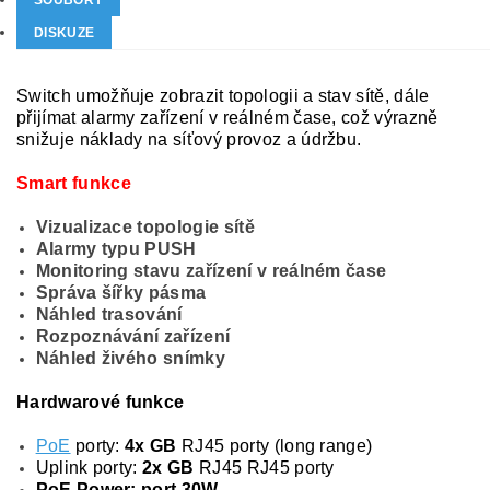
SOUBORY
DISKUZE
S
witch umožňuje zobrazit topologii a stav sítě, dále
přijímat alarmy zařízení v reálném čase, což výrazně
snižuje náklady na síťový provoz a údržbu.
Smart funkce
Vizualizace topologie sítě
Alarmy typu PUSH
Monitoring stavu zařízení v reálném čase
Správa šířky pásma
Náhled trasování
Rozpoznávání zařízení
Náhled živého snímky
Hardwarové funkce
PoE
porty:
4x GB
RJ45 porty (long range)
Uplink porty:
2x GB
RJ45 RJ45 porty
PoE Power: port 30W