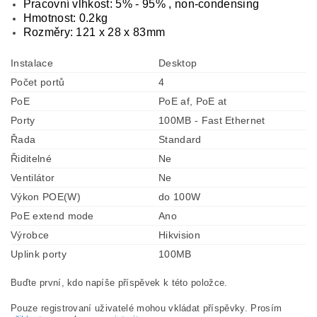
Pracovní vlhkost: 5% - 95% , non-condensing
Hmotnost: 0.2kg
Rozměry: 121 x 28 x 83mm
Instalace
Desktop
Počet portů
4
PoE
PoE af, PoE at
Porty
100MB - Fast Ethernet
Řada
Standard
Řiditelné
Ne
Ventilátor
Ne
Výkon POE(W)
do 100W
PoE extend mode
Ano
Výrobce
Hikvision
Uplink porty
100MB
Buďte první, kdo napíše příspěvek k této položce.
Pouze registrovaní uživatelé mohou vkládat příspěvky. Prosím