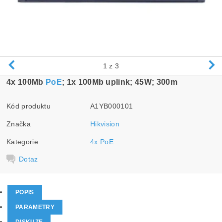
1
z 3
4x 100Mb
PoE
; 1x 100Mb uplink; 45W; 300m
Kód produktu
A1YB000101
Značka
Hikvision
Kategorie
4x PoE
Dotaz
POPIS
PARAMETRY