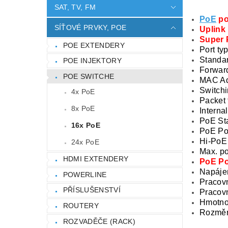
SAT, TV, FM
PoE
po
SÍŤOVÉ PRVKY, POE
Uplink 
Super 
POE EXTENDERY
Port ty
Standar
POE INJEKTORY
Forward
POE SWITCHE
MAC Ad
Switchi
4x PoE
Packet 
8x PoE
Interna
PoE Sta
16x PoE
PoE Por
Hi-PoE 
24x PoE
Max. po
HDMI EXTENDERY
PoE Po
Napáje
POWERLINE
Pracovn
PŘÍSLUŠENSTVÍ
Pracovn
Hmotno
ROUTERY
Rozměr
ROZVADĚČE (RACK)