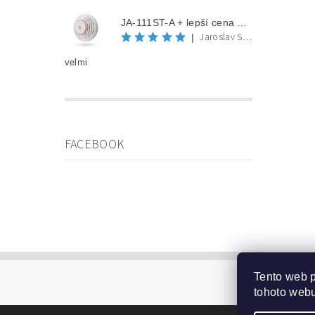
JA-111ST-A + lepší cena po registraci
Jaroslav Spěváček
|
velmi
FACEBOOK
Tento web 
tohoto webu