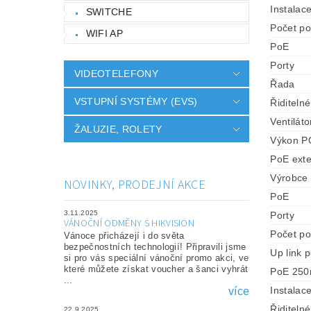
Instalac
SWITCHE
Počet po
WIFI AP
PoE
Porty
VIDEOTELEFONY
Řada
VSTUPNÍ SYSTÉMY (EVS)
Řiditelné
Ventiláto
ŽALUZIE, ROLETY
Výkon P
PoE ext
Výrobce
NOVINKY, PRODEJNÍ AKCE
PoE
3.11.2025
Porty
VÁNOČNÍ ODMĚNY S HIKVISION
Počet po
Vánoce přicházejí i do světa
bezpečnostních technologií! Připravili jsme
Up link p
si pro vás speciální vánoční promo akci, ve
které můžete získat voucher a šanci vyhrát
PoE 25
...
Instalac
více
Řiditelné
22.9.2025