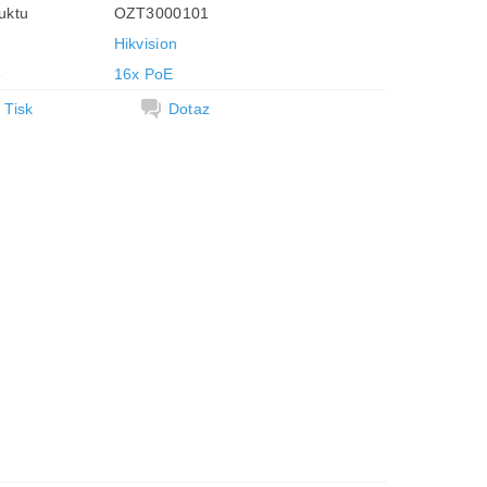
uktu
OZT3000101
Hikvision
e
16x PoE
Tisk
Dotaz