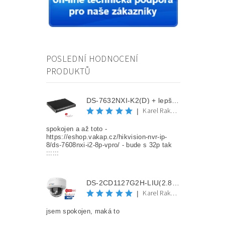
POSLEDNÍ HODNOCENÍ
PRODUKTŮ
DS-7632NXI-K2(D) + lepší cena po registraci
Karel Rakovec
|
spokojen a až toto -
https://eshop.vakap.cz/hikvision-nvr-ip-
8/ds-7608nxi-i2-8p-vpro/ - bude s 32p tak
::::::
DS-2CD1127G2H-LIU(2.8mm) + lepší cena po registraci
Karel Rakovec
|
jsem spokojen, maká to