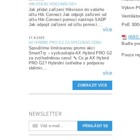
HIKVISION VIDEONÁVODY
Výkon P
Jak přidat zařízení Hikvision do vašeho
účtu Hik Connect Jak odpojit zařízení od
Ventiláto
účtu Hik-Connect pomocí nástroje SADP
PoE 30
Jak odpojit zařízení od účtu pomocí...
více
(680.
17.8.2025
AX HYBRID PRO G2 ZA SPECIÁLNÍ CENU
Buďte prv
Spouštíme limitovanou promo akci
SmartTry – vyzkoušejte AX Hybrid PRO G2
Pouze reg
za zvýhodněnou cenu! 🔧 Co je AX Hybrid
PRO G2? Hybridní ústředna s podporou
sběrnic...
více
ZOBRAZIT VÍCE
NEWSLETTER