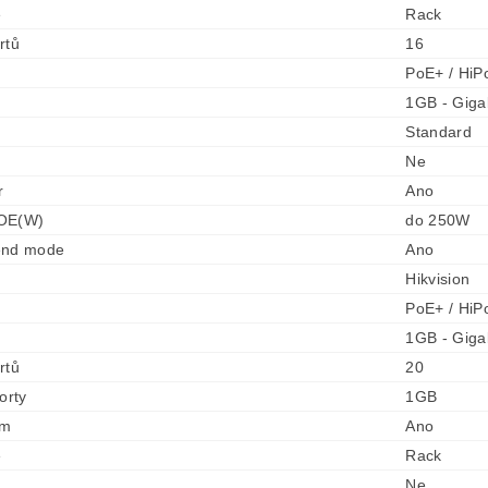
e
Rack
rtů
16
PoE+ / HiPo
1GB - Gigab
Standard
Ne
r
Ano
OE(W)
do 250W
end mode
Ano
Hikvision
PoE+ / HiPo
1GB - Gigab
rtů
20
orty
1GB
0m
Ano
e
Rack
Ne