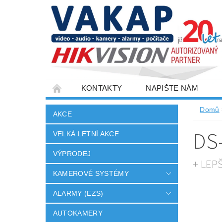
KONTAKTY
NAPIŠTE NÁM
SLOVNÍK POJMŮ
VELKOOBCHOD
Domů
AKCE
DS
VELKÁ LETNÍ AKCE
VÝPRODEJ
+ LEP
KAMEROVÉ SYSTÉMY
ALARMY (EZS)
AUTOKAMERY