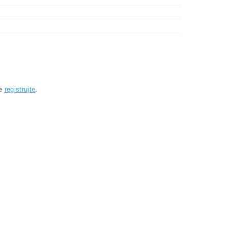
se
registrujte
.