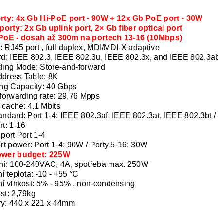
rty: 4x Gb Hi-PoE port
- 90W + 12x Gb PoE port - 30W
porty: 2x Gb uplink port, 2× Gb fiber optical port
PoE - dosah až 300m na portech 13-16 (10Mbps)
p: RJ45 port , full duplex, MDI/MDI-X adaptive
d: IEEE 802.3, IEEE 802.3u, IEEE 802.3x, and IEEE 802.3a
ing Mode: Store-and-forward
dress Table: 8K
ng Capacity: 40 Gbps
forwarding rate: 29,76 Mpps
l cache: 4,1 Mbits
ndard: Port 1-4: IEEE 802.3af, IEEE 802.3at, IEEE 802.3bt / 
t: 1-16
port Port 1-4
rt power: Port 1-4: 90W / Porty 5-16: 30W
wer budget: 225W
ní: 100-240VAC, 4A, spotřeba max. 250W
í teplota: -10 - +55 °C
í vlhkost: 5% - 95% , non-condensing
st: 2,79kg
y: 440 x 221 x 44mm