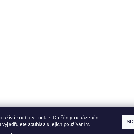
používá soubory cookie. Dalším procházením
Obchodní podmínky
|
Ochrana osobních údajů
SO
 vyjadřujete souhlas s jejich používáním.