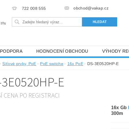
obchod@vakap.cz
722 008 555
PODPORA
HODNOCENÍ OBCHODU
VÝHODY RE
Síťové prvky, PoE
PoE switche
16x PoE
DS-3E0520HP-E
-3E0520HP-E
ŠÍ CENA PO REGISTRACI
16x Gb
300m