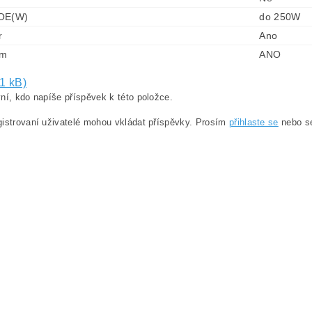
OE(W)
do 250W
r
Ano
0m
ANO
1 kB)
ní, kdo napíše příspěvek k této položce.
istrovaní uživatelé mohou vkládat příspěvky. Prosím
přihlaste se
nebo 