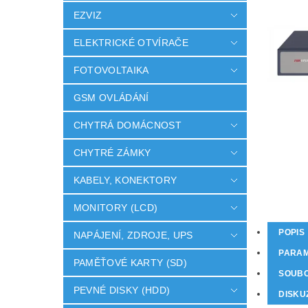
EZVIZ
ELEKTRICKÉ OTVÍRAČE
FOTOVOLTAIKA
GSM OVLÁDÁNÍ
CHYTRÁ DOMÁCNOST
CHYTRÉ ZÁMKY
KABELY, KONEKTORY
MONITORY (LCD)
POPIS
NAPÁJENÍ, ZDROJE, UPS
PARA
PAMĚŤOVÉ KARTY (SD)
SOUB
PEVNÉ DISKY (HDD)
DISKU