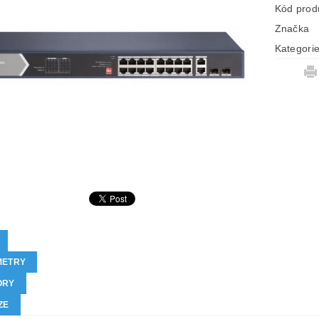
Kód prod
Značka
Kategori
METRY
ORY
ZE